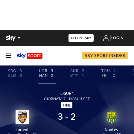
LOGIN
OFFERTE SKY
SKY SPORT INSIDER
SBG
0
LOR
3
ANR
2
TOU
1
CLM
0
NAN
2
MTP
1
REI
0
LIGUE 1
GIORNATA 7 - DOM 11 SET
FINE
3 - 2
Lorient
Nantes