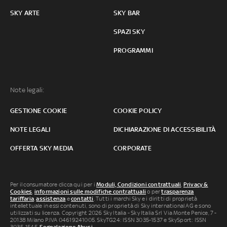
SKY ARTE
SKY BAR
SPAZI SKY
PROGRAMMI
Note legali:
GESTIONE COOKIE
COOKIE POLICY
NOTE LEGALI
DICHIARAZIONE DI ACCESSIBILITÀ
OFFERTA SKY MEDIA
CORPORATE
Per il consumatore clicca qui per i
Moduli, Condizioni contrattuali
,
Privacy &
Cookies
,
informazioni sulle modifiche contrattuali
o per
trasparenza
tariffaria
,
assistenza
e
contatti
. Tutti i marchi Sky e i diritti di proprietà
intellettuale in essi contenuti, sono di proprietà di Sky international AG e sono
utilizzati su licenza. Copyright 2026 Sky Italia - Sky Italia Srl Via Monte Penice, 7 -
20138 Milano P.IVA 04619241005. SkyTG24: ISSN 3035-1537 e SkySport: ISSN
3035-1545.
Segnalazione Abusi