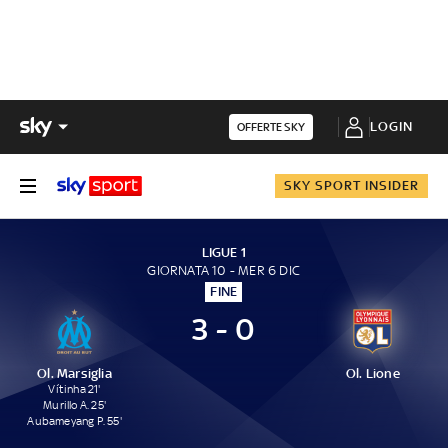
LOGIN
OFFERTE SKY
SKY SPORT INSIDER
LIGUE 1
GIORNATA 10 - MER 6 DIC
FINE
3 - 0
Ol. Marsiglia
Ol. Lione
Vítinha 21'
Murillo A. 25'
Aubameyang P. 55'