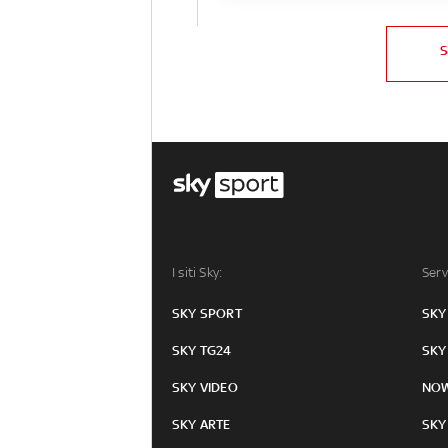
I siti Sky:
Serv
SKY SPORT
SKY
SKY TG24
SKY
SKY VIDEO
NO
SKY ARTE
SKY