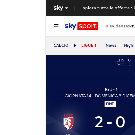
Esplora tutte le offerte S
In evidenza:
RI
CALCIO
LIGUE 1
News
Highl
LHV
0
PSG
2
LIGUE 1
GIORNATA 14 - DOMENICA 3 DICE
FINE
2 - 0