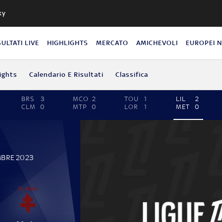
ky
SULTATI LIVE
HIGHLIGHTS
MERCATO
AMICHEVOLI
EUROPEI 
ights
Calendario E Risultati
Classifica
BRS
3
MCO
2
TOU
1
LIL
2
CLM
0
MTP
0
LOR
1
MET
0
MBRE 2023