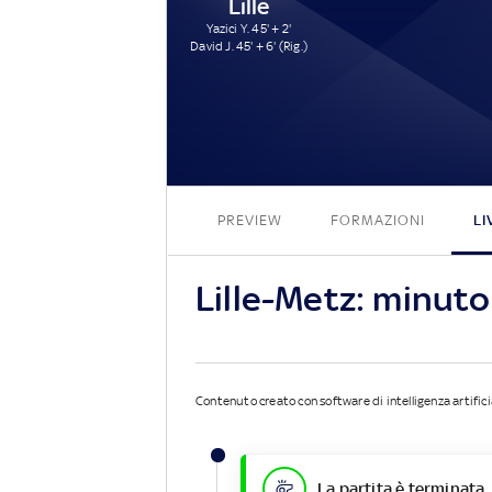
Lille
Yazici Y. 45' + 2'
David J. 45' + 6' (Rig.)
PREVIEW
FORMAZIONI
LI
Lille-Metz: minut
Contenuto creato con software di intelligenza artifici
La partita è terminata