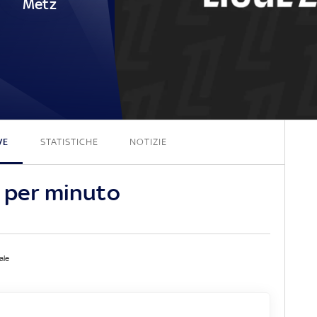
Metz
2 - 0
VE
STATISTICHE
NOTIZIE
o per minuto
ale