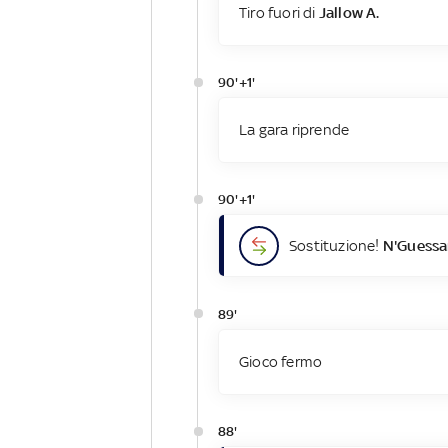
Tiro fuori di
Jallow A.
90'+1'
La gara riprende
90'+1'
Sostituzione!
N'Guessa
89'
Gioco fermo
88'