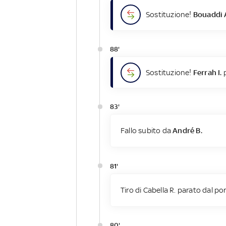
Sostituzione!
Bouaddi 
88'
Sostituzione!
Ferrah I.
p
83'
Fallo subito da
André B.
81'
Tiro di Cabella R. parato dal po
80'