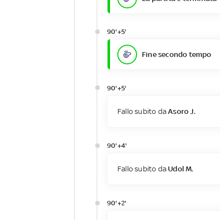
90'+5'
Fine secondo tempo
90'+5'
Fallo subito da
Asoro J.
90'+4'
Fallo subito da
Udol M.
90'+2'