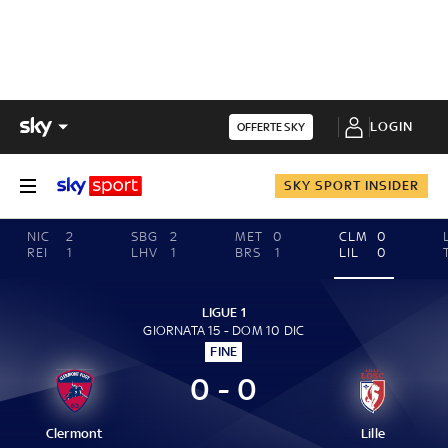
LOGIN
OFFERTE SKY
SKY SPORT INSIDER
NIC
2
SBG
2
MET
0
CLM
0
REI
1
LHV
1
BRS
1
LIL
0
LIGUE 1
GIORNATA 15 - DOM 10 DIC
FINE
0 - 0
Clermont
Lille