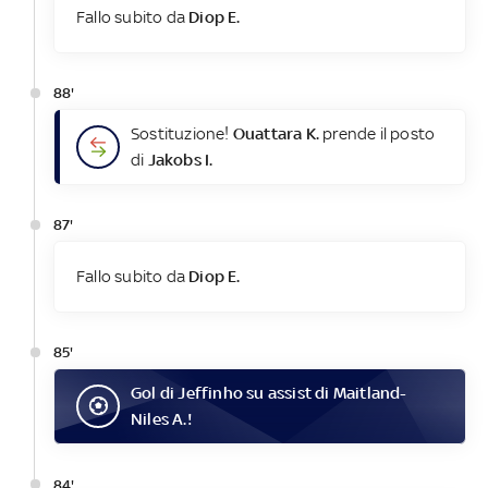
Fallo subito da
Diop E.
88'
Sostituzione!
Ouattara K.
prende il posto
di
Jakobs I.
87'
Fallo subito da
Diop E.
85'
Gol
di
Jeffinho
su assist di
Maitland-
Niles A.
!
84'