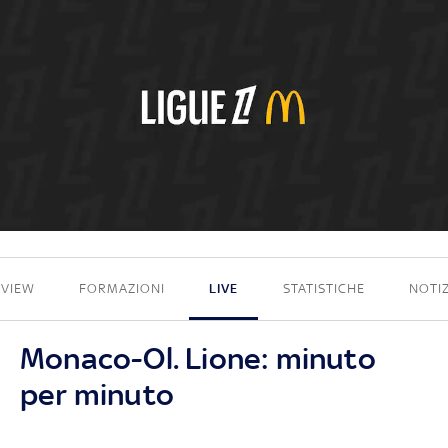
0 - 1
EVIEW
FORMAZIONI
LIVE
STATISTICHE
NOTIZ
Monaco-Ol. Lione: minuto
per minuto