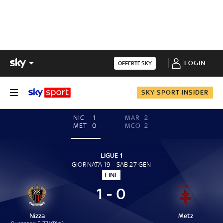
LOGIN
OFFERTE SKY
SKY SPORT INSIDER
NIC
1
MAR
2
MET
0
MCO
2
LIGUE 1
GIORNATA 19 - SAB 27 GEN
FINE
1 - 0
Nizza
Metz