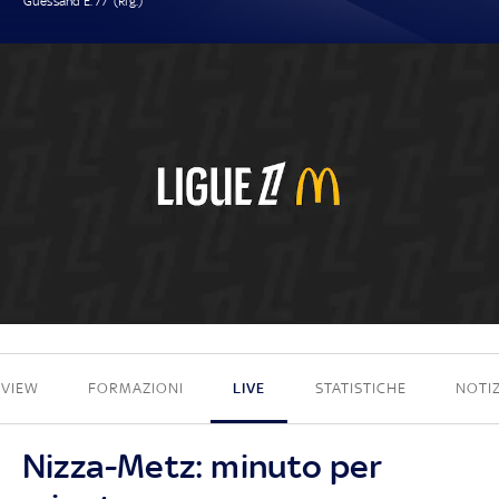
Guessand E. 77' (Rig.)
1 - 0
EVIEW
FORMAZIONI
LIVE
STATISTICHE
NOTIZ
Nizza-Metz: minuto per