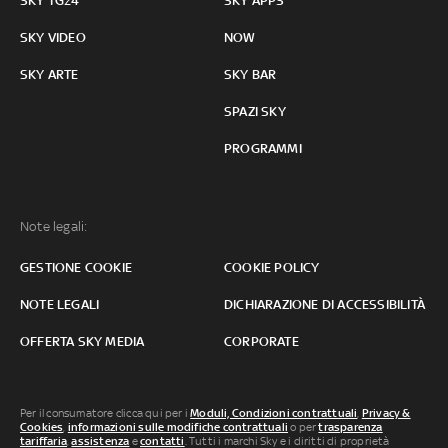
SKY TG24
SKY APPS
SKY VIDEO
NOW
SKY ARTE
SKY BAR
SPAZI SKY
PROGRAMMI
Note legali:
GESTIONE COOKIE
COOKIE POLICY
NOTE LEGALI
DICHIARAZIONE DI ACCESSIBILITÀ
OFFERTA SKY MEDIA
CORPORATE
Per il consumatore clicca qui per i
Moduli, Condizioni contrattuali
,
Privacy &
Cookies
,
informazioni sulle modifiche contrattuali
o per
trasparenza
tariffaria
,
assistenza
e
contatti
. Tutti i marchi Sky e i diritti di proprietà