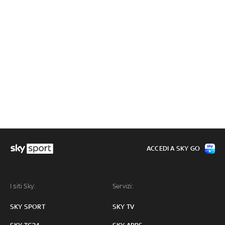
ACCEDI A SKY GO
I siti Sky:
Servizi:
SKY SPORT
SKY TV