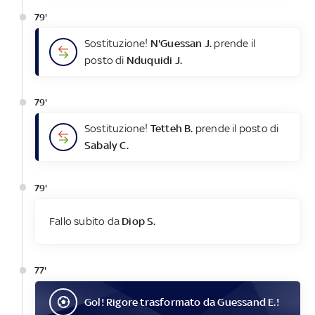
79'
Sostituzione!
N'Guessan J.
prende il
posto di
Nduquidi J.
79'
Sostituzione!
Tetteh B.
prende il posto di
Sabaly C.
79'
Fallo subito da
Diop S.
77'
Gol
! Rigore trasformato da
Guessand E.
!