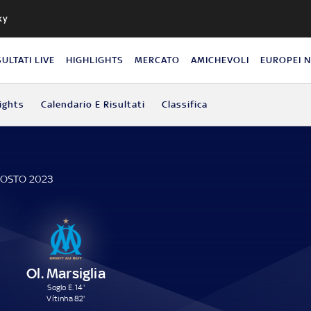
ky
SULTATI LIVE
HIGHLIGHTS
MERCATO
AMICHEVOLI
EUROPEI 
ights
Calendario E Risultati
Classifica
GOSTO 2023
Ol. Marsiglia
Soglo E. 14'
Vítinha 82'