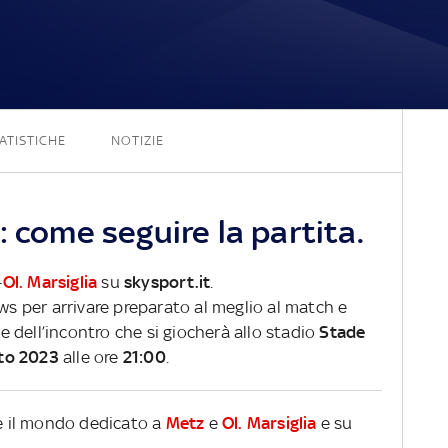
2 - 2
ATISTICHE
NOTIZIE
: come seguire la partita.
-
Ol. Marsiglia
su
skysport.it
.
ews per arrivare preparato al meglio al match e
ve dell’incontro che si giocherà allo stadio
Stade
to 2023
alle ore
21:00
.
re il mondo dedicato a
Metz
e
Ol. Marsiglia
e su