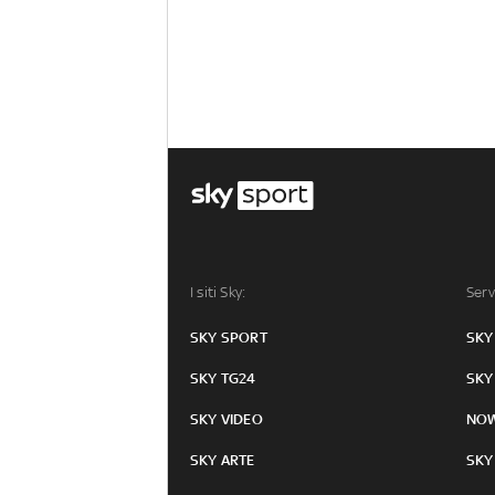
I siti Sky:
Serv
SKY SPORT
SKY
SKY TG24
SKY
SKY VIDEO
NO
SKY ARTE
SKY