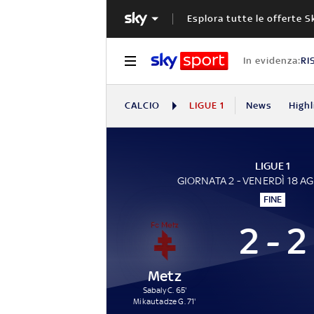
Esplora tutte le offerte S
In evidenza:
RI
CALCIO
LIGUE 1
News
Highl
LIGUE 1
GIORNATA 2 - VENERDÌ 18 A
FINE
2 - 2
Metz
Sabaly C. 65'
Mikautadze G. 71'