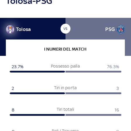
Tolosa-PSG
Tolosa
PSG
VS
I NUMERI DEL MATCH
Possesso palla
23.7%
76.3%
Tiri in porta
2
3
Tiri totali
8
16
Pali / Traverse