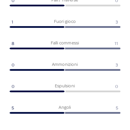
0
0
Fuori gioco
1
3
Falli commessi
8
11
Ammonizioni
0
3
Espulsioni
0
0
Angoli
5
5