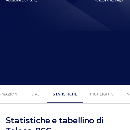
Aboukhlal Z. 87' (Rig.)
Mbappé K. 62' (Rig.)
1 - 1
RMAZIONI
LIVE
STATISTICHE
HIGHLIGHTS
N
Statistiche e tabellino di