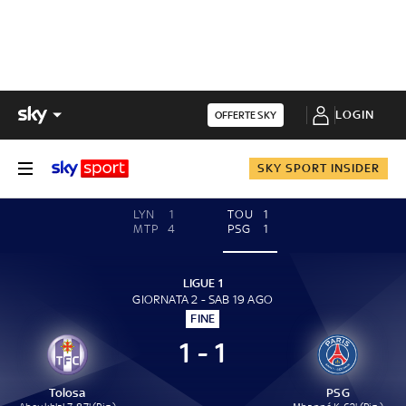
LOGIN
OFFERTE SKY
SKY SPORT INSIDER
LYN
1
TOU
1
MTP
4
PSG
1
LIGUE 1
GIORNATA 2 - SAB 19 AGO
FINE
1 - 1
Tolosa
PSG