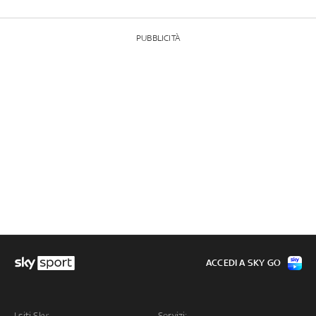
PUBBLICITÀ
ACCEDI A SKY GO
I siti Sky:
Servizi: