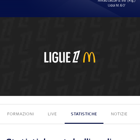
Mikautadze G. 58' (Rig.)
Udol M. 60'
0 - 2
FORMAZIONI
LIVE
STATISTICHE
NOTIZIE