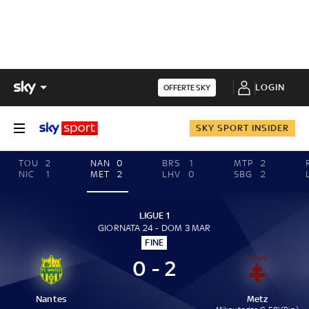
LOGIN
OFFERTE SKY
SKY SPORT INSIDER
TOU
2
NAN
0
BRS
1
MTP
2
NIC
1
MET
2
LHV
0
SBG
2
LIGUE 1
GIORNATA 24 - DOM 3 MAR
FINE
0 - 2
Nantes
Metz