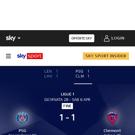
LOGIN
OFFERTE SKY
SKY SPORT INSIDER
LEN
1
PSG
1
LHV
1
CLM
1
LIGUE 1
GIORNATA 28 - SAB 6 APR
FINE
1 - 1
PSG
Clermont