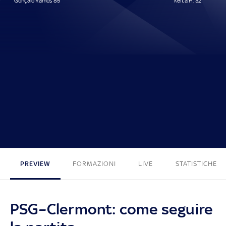
Gonçalo Ramos 85'
Keïta H. 32'
1 - 1
PREVIEW
FORMAZIONI
LIVE
STATISTICHE
PSG–Clermont: come seguire