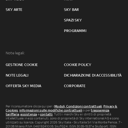
SKY ARTE
SKY BAR
SPAZI SKY
PROGRAMMI
Note legali:
GESTIONE COOKIE
COOKIE POLICY
NOTE LEGALI
DICHIARAZIONE DI ACCESSIBILITÀ
OFFERTA SKY MEDIA
CORPORATE
Per il consumatore clicca qui per i
Moduli, Condizioni contrattuali
,
Privacy &
Cookies
,
informazioni sulle modifiche contrattuali
o per
trasparenza
tariffaria
,
assistenza
e
contatti
. Tutti i marchi Sky e i diritti di proprietà
intellettuale in essi contenuti, sono di proprietà di Sky international AG e sono
utilizzati su licenza. Copyright 2026 Sky Italia - Sky Italia Srl Via Monte Penice, 7 -
20138 Milano P.IVA 04619241005. SkyTG24: ISSN 3035-1537 e SkySport: ISSN