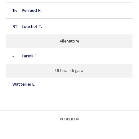
15
Perraud R.
32
Louchet T.
Allenatore
-
Farioli F.
Ufficiali di gara
Wattellier E.
PUBBLICITÀ