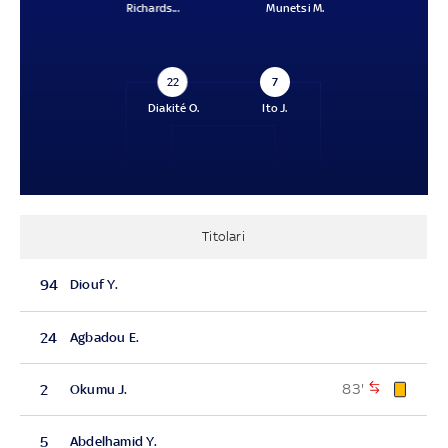
Richards...
Munetsi M.
22
7
Diakité O.
Ito J.
Titolari
94
Diouf Y.
24
Agbadou E.
83'
2
Okumu J.
5
Abdelhamid Y.