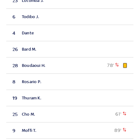
23
Lotomba J.
6
Todibo J.
4
Dante
26
Bard M.
78'
28
Boudaoui H.
8
Rosario P.
19
Thuram K.
61'
25
Cho M.
89'
9
Moffi T.