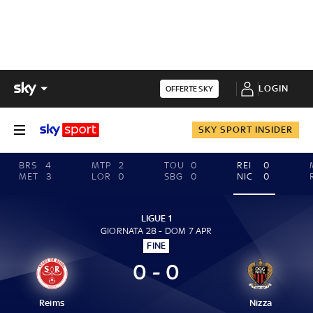
LOGIN
OFFERTE SKY
SKY SPORT INSIDER
BRS
4
MTP
2
TOU
0
REI
0
MET
3
LOR
0
SBG
0
NIC
0
LIGUE 1
GIORNATA 28 - DOM 7 APR
FINE
0 - 0
Reims
Nizza