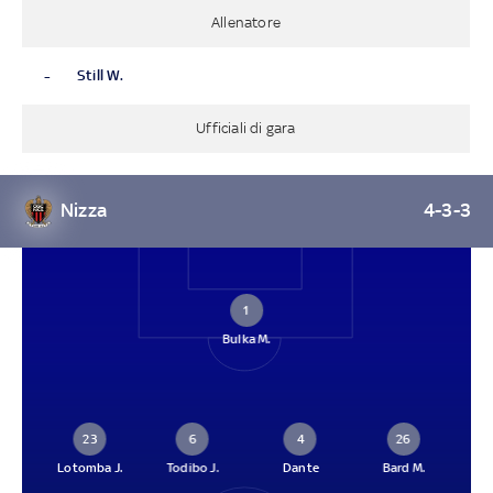
Allenatore
-
Still W.
Ufficiali di gara
Nizza
4-3-3
1
Bulka M.
23
6
4
26
Lotomba J.
Todibo J.
Dante
Bard M.