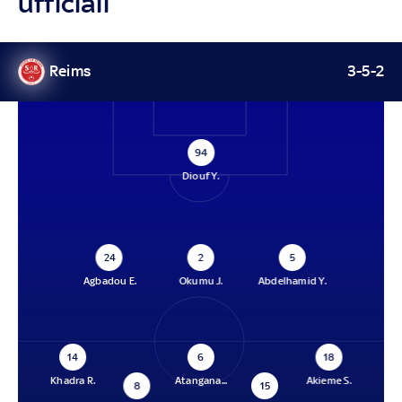
ufficiali
Reims
3-5-2
94
Diouf Y.
24
2
5
Agbadou E.
Okumu J.
Abdelhamid Y.
14
6
18
Khadra R.
Atangana...
Akieme S.
8
15