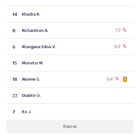
14
Khadra R.
72'
8
Richardson A.
63'
6
Atangana Edoa V.
15
Munetsi M.
64'
18
Akieme S.
22
Diakité O.
7
Ito J.
Riserve