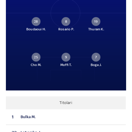
28
8
19
Boudaoui H.
Rosario P.
Thuram K.
25
9
7
Cho M.
Moffi T.
Boga J.
Titolari
1
Bulka M.