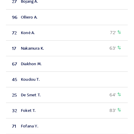
27
Bojang A.
96
Olliero A.
72'
72
Koné A.
63'
17
Nakamura K.
67
Diakhon M.
45
Koudou T.
64'
25
De Smet T.
83'
32
Foket T.
71
Fofana Y.