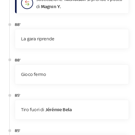
di
Magnin Y.
88'
La gara riprende
88'
Gioco fermo
85'
Tiro fuori di
Jérémie Bela
85'