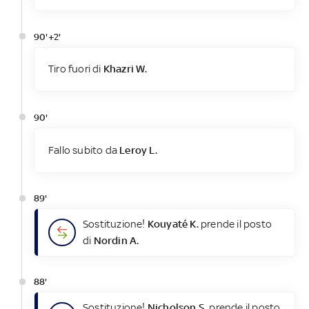
90'+2'
Tiro fuori di
Khazri W.
90'
Fallo subito da
Leroy L.
89'
Sostituzione!
Kouyaté K.
prende il posto
di
Nordin A.
88'
Sostituzione!
Nicholson S.
prende il posto