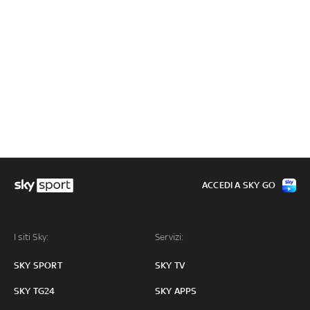
ACCEDI A SKY GO
I siti Sky:
Servizi:
SKY SPORT
SKY TV
SKY TG24
SKY APPS