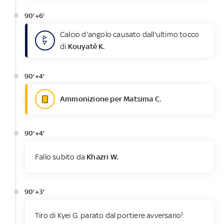
90'+6'
Calcio d'angolo causato dall'ultimo tocco
di
Kouyaté K.
90'+4'
Ammonizione per Matsima C.
90'+4'
Fallo subito da
Khazri W.
90'+3'
Tiro di Kyei G. parato dal portiere avversario!