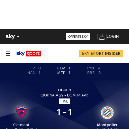
LOGIN
OFFERTE SKY
SKY SPORT INSIDER
LHV
0
CLM
1
LYN
4
NAN
1
MTP
1
BRS
3
LIGUE 1
GIORNATA 29 - DOM 14 APR
FINE
1 - 1
Clermont
Montpellier