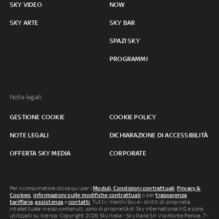
SKY VIDEO
NOW
SKY ARTE
SKY BAR
SPAZI SKY
PROGRAMMI
Note legali:
GESTIONE COOKIE
COOKIE POLICY
NOTE LEGALI
DICHIARAZIONE DI ACCESSIBILITÀ
OFFERTA SKY MEDIA
CORPORATE
Per il consumatore clicca qui per i
Moduli, Condizioni contrattuali
,
Privacy &
Cookies
,
informazioni sulle modifiche contrattuali
o per
trasparenza
tariffaria
,
assistenza
e
contatti
. Tutti i marchi Sky e i diritti di proprietà
intellettuale in essi contenuti, sono di proprietà di Sky international AG e sono
utilizzati su licenza. Copyright 2026 Sky Italia - Sky Italia Srl Via Monte Penice, 7 -