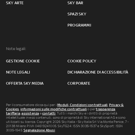
SKY ARTE
SKY BAR
SPAZI SKY
PROGRAMMI
Note legali:
GESTIONE COOKIE
COOKIE POLICY
NOTE LEGALI
DICHIARAZIONE DI ACCESSIBILITÀ
OFFERTA SKY MEDIA
CORPORATE
Per il consumatore clicca qui per i
Moduli, Condizioni contrattuali
,
Privacy &
Cookies
,
informazioni sulle modifiche contrattuali
o per
trasparenza
tariffaria
,
assistenza
e
contatti
. Tutti i marchi Sky e i diritti di proprietà
intellettuale in essi contenuti, sono di proprietà di Sky international AG e sono
utilizzati su licenza. Copyright 2026 Sky Italia - Sky Italia Srl Via Monte Penice, 7 -
20138 Milano P.IVA 04619241005. SkyTG24: ISSN 3035-1537 e SkySport: ISSN
3035-1545.
Segnalazione Abusi