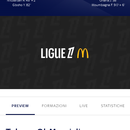
Nicolaisen R. 45' + 2'
Onana J. 38'
Gboho Y. 82'
Moumbagna F. 90' + 6'
2 - 2
PREVIEW
FORMAZIONI
LIVE
STATISTICHE