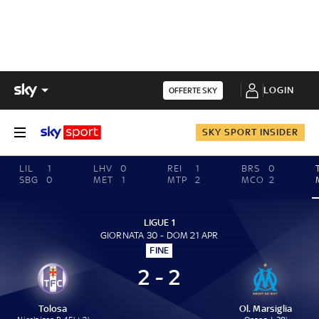
LOGIN
OFFERTE SKY
SKY SPORT INSIDER
LIL
1
LHV
0
REI
1
BRS
0
SBG
0
MET
1
MTP
2
MCO
2
LIGUE 1
GIORNATA 30 - DOM 21 APR
FINE
2 - 2
Tolosa
Ol. Marsiglia