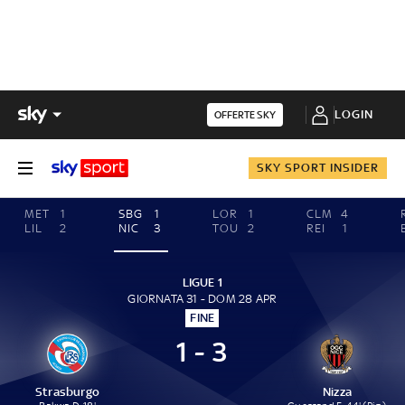
LOGIN
OFFERTE SKY
SKY SPORT INSIDER
MET
1
SBG
1
LOR
1
CLM
4
LIL
2
NIC
3
TOU
2
REI
1
LIGUE 1
GIORNATA 31 - DOM 28 APR
FINE
1 - 3
Strasburgo
Nizza