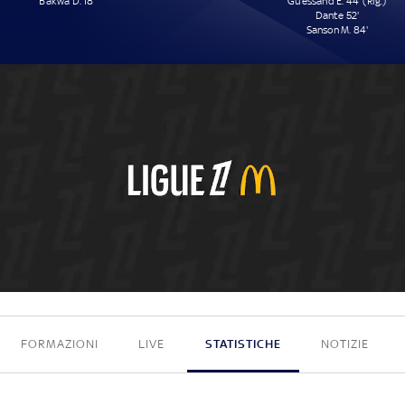
Bakwa D. 18'
Guessand E. 44' (Rig.)
Dante 52'
Sanson M. 84'
1 - 3
FORMAZIONI
LIVE
STATISTICHE
NOTIZIE