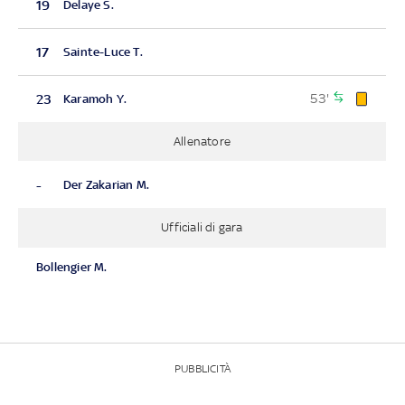
19
Delaye S.
17
Sainte-Luce T.
53'
23
Karamoh Y.
Allenatore
-
Der Zakarian M.
Ufficiali di gara
Bollengier M.
PUBBLICITÀ