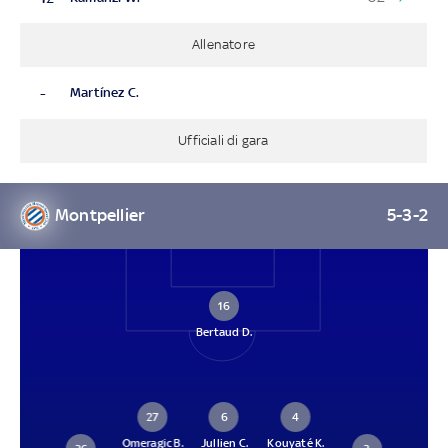
Allenatore
-
Martínez C.
Ufficiali di gara
Montpellier
5-3-2
16
Bertaud D.
27
6
4
Omeragic B.
Jullien C.
Kouyaté K.