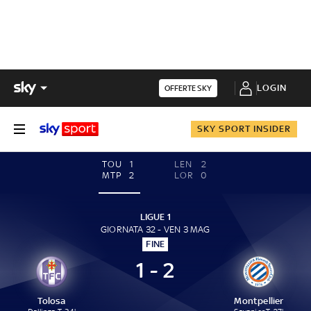
LOGIN
OFFERTE SKY
SKY SPORT INSIDER
TOU
1
LEN
2
MTP
2
LOR
0
LIGUE 1
GIORNATA 32 - VEN 3 MAG
FINE
1 - 2
Tolosa
Montpellier