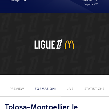
Dallinga T. 34'
Savanier T. 27'
Fayad K. 81'
1 - 2
PREVIEW
FORMAZIONI
LIVE
STATISTICHE
Tolosa–Montpellier, le