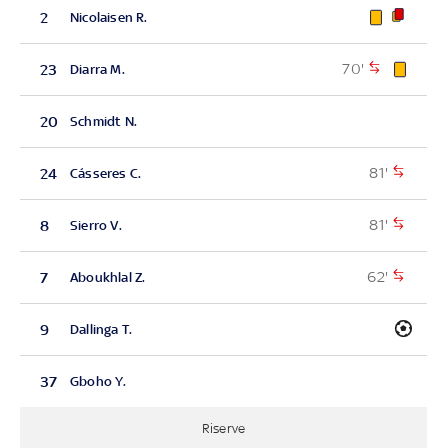
2
Nicolaisen R.
70'
23
Diarra M.
20
Schmidt N.
81'
24
Cásseres C.
81'
8
Sierro V.
62'
7
Aboukhlal Z.
9
Dallinga T.
37
Gboho Y.
Riserve