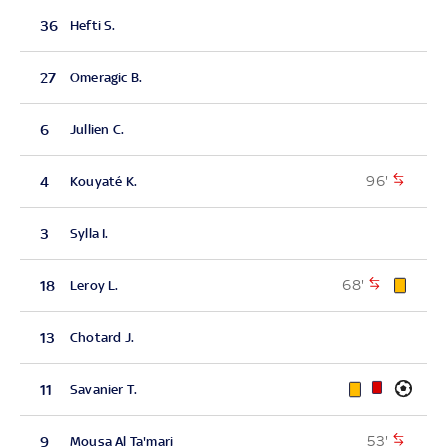
36
Hefti S.
27
Omeragic B.
6
Jullien C.
96'
4
Kouyaté K.
3
Sylla I.
68'
18
Leroy L.
13
Chotard J.
11
Savanier T.
53'
9
Mousa Al Ta'mari