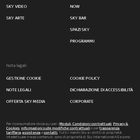
SKY VIDEO
NOW
SKY ARTE
SKY BAR
SPAZI SKY
PROGRAMMI
Note legali:
GESTIONE COOKIE
COOKIE POLICY
NOTE LEGALI
DICHIARAZIONE DI ACCESSIBILITÀ
OFFERTA SKY MEDIA
CORPORATE
Per il consumatore clicca qui per i
Moduli, Condizioni contrattuali
,
Privacy &
Cookies
,
informazioni sulle modifiche contrattuali
o per
trasparenza
tariffaria
,
assistenza
e
contatti
. Tutti i marchi Sky e i diritti di proprietà
intellettuale in essi contenuti, sono di proprietà di Sky international AG e sono