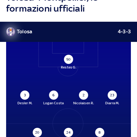
formazioni ufficiali
Tolosa
4-3-3
50
Restes G.
3
6
2
23
Desler M.
Logan Costa
Nicolaisen R.
Diarra M.
20
24
8