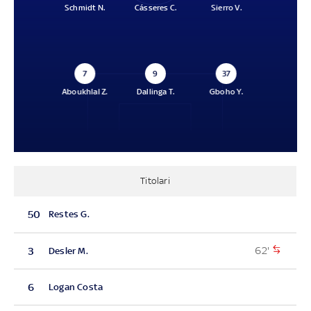
Schmidt N.
Cásseres C.
Sierro V.
7
9
37
Aboukhlal Z.
Dallinga T.
Gboho Y.
Titolari
50
Restes G.
62'
3
Desler M.
6
Logan Costa