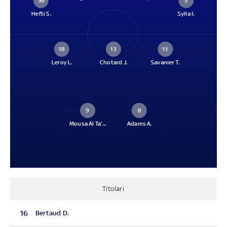
36
3
Hefti S.
Sylla I.
18
13
11
Leroy L.
Chotard J.
Savanier T.
9
8
Mousa Al Ta'...
Adams A.
Titolari
16
Bertaud D.