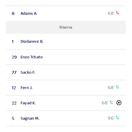
68'
8
Adams A.
Riserve
1
Dizdarevic B.
29
Enzo Tchato
77
Sacko F.
68'
12
Ferri J.
68'
22
Fayad K.
96'
5
Sagnan M.