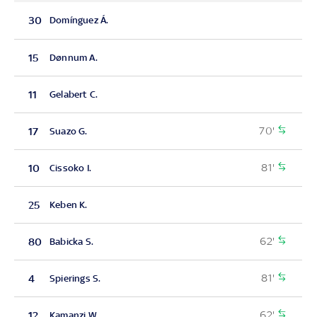
30
Domínguez Á.
15
Dønnum A.
11
Gelabert C.
70'
17
Suazo G.
81'
10
Cissoko I.
25
Keben K.
62'
80
Babicka S.
81'
4
Spierings S.
62'
12
Kamanzi W.