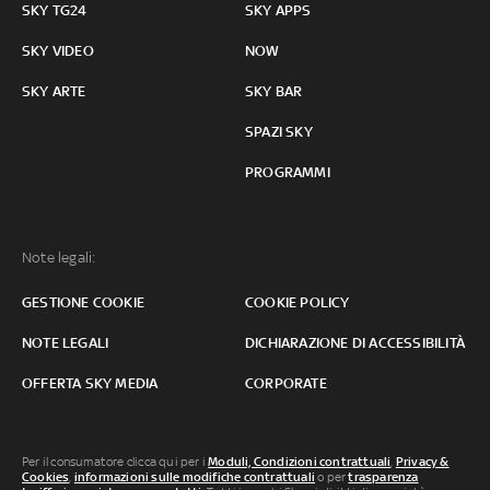
SKY TG24
SKY APPS
SKY VIDEO
NOW
SKY ARTE
SKY BAR
SPAZI SKY
PROGRAMMI
Note legali:
GESTIONE COOKIE
COOKIE POLICY
NOTE LEGALI
DICHIARAZIONE DI ACCESSIBILITÀ
OFFERTA SKY MEDIA
CORPORATE
Per il consumatore clicca qui per i
Moduli, Condizioni contrattuali
,
Privacy &
Cookies
,
informazioni sulle modifiche contrattuali
o per
trasparenza