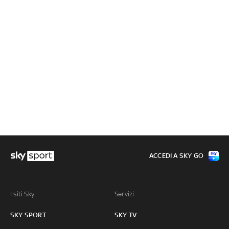
ACCEDI A SKY GO
I siti Sky:
Servizi:
SKY SPORT
SKY TV