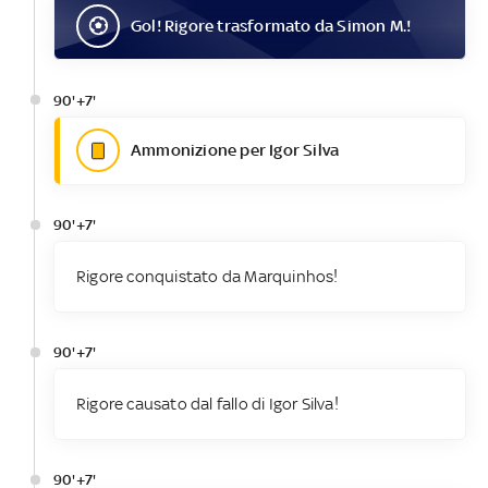
Gol
! Rigore trasformato da
Simon M.
!
90'+7'
Ammonizione per Igor Silva
90'+7'
Rigore conquistato da Marquinhos!
90'+7'
Rigore causato dal fallo di Igor Silva!
90'+7'