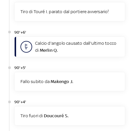
Tiro di Touré I. parato dal portiere avversario!
90'+6'
Calcio d'angolo causato dall'ultimo tocco
di
Merlin Q.
90'+5'
Fallo subito da
Makengo J.
90'+4'
Tiro fuori di
Doucouré S.