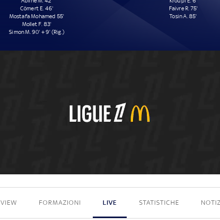
Abline M. 42'
Kroupi E. 6'
Cömert E. 46'
Faivre R. 75'
Mostafa Mohamed 55'
Tosin A. 85'
Mollet F. 83'
Simon M. 90' + 9' (Rig.)
5 - 3
EVIEW
FORMAZIONI
LIVE
STATISTICHE
NOTIZ