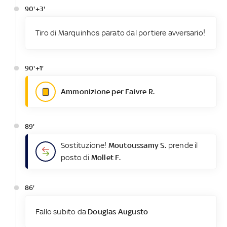
90'+3'
Tiro di Marquinhos parato dal portiere avversario!
90'+1'
Ammonizione per Faivre R.
89'
Sostituzione!
Moutoussamy S.
prende il
posto di
Mollet F.
86'
Fallo subito da
Douglas Augusto