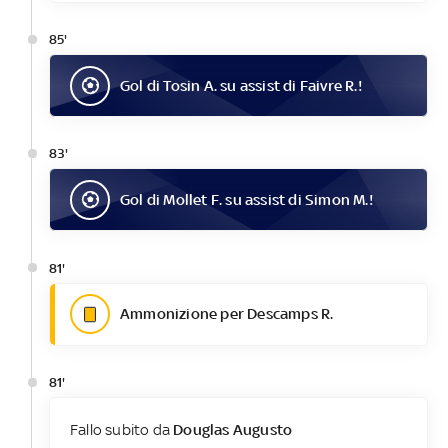
85'
Gol
di
Tosin A.
su assist di
Faivre R.
!
83'
Gol
di
Mollet F.
su assist di
Simon M.
!
81'
Ammonizione per Descamps R.
81'
Fallo subito da
Douglas Augusto