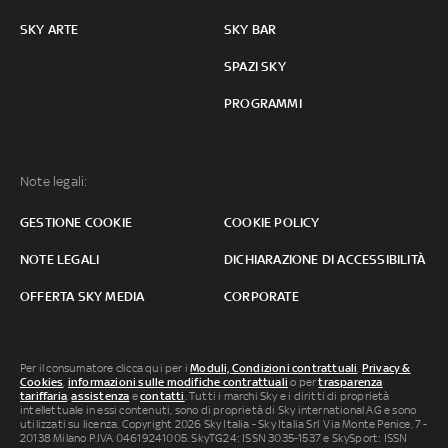
SKY ARTE
SKY BAR
SPAZI SKY
PROGRAMMI
Note legali:
GESTIONE COOKIE
COOKIE POLICY
NOTE LEGALI
DICHIARAZIONE DI ACCESSIBILITÀ
OFFERTA SKY MEDIA
CORPORATE
Per il consumatore clicca qui per i
Moduli, Condizioni contrattuali
,
Privacy &
Cookies
,
informazioni sulle modifiche contrattuali
o per
trasparenza
tariffaria
,
assistenza
e
contatti
. Tutti i marchi Sky e i diritti di proprietà
intellettuale in essi contenuti, sono di proprietà di Sky international AG e sono
utilizzati su licenza. Copyright 2026 Sky Italia - Sky Italia Srl Via Monte Penice, 7 -
20138 Milano P.IVA 04619241005. SkyTG24: ISSN 3035-1537 e SkySport: ISSN