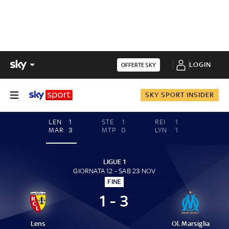
LOGIN
OFFERTE SKY
SKY SPORT INSIDER
LEN
1
STE
1
REI
1
MAR
3
MTP
0
LYN
1
LIGUE 1
GIORNATA 12 - SAB 23 NOV
FINE
1 - 3
Lens
Ol. Marsiglia