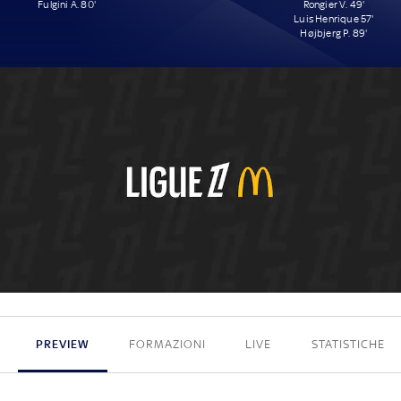
Fulgini A. 80'
Rongier V. 49'
Luis Henrique 57'
Højbjerg P. 89'
1 - 3
PREVIEW
FORMAZIONI
LIVE
STATISTICHE