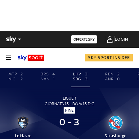
LOGIN
OFFERTE SKY
SKY SPORT INSIDER
MTP
2
BRS
4
LHV
0
REN
2
NIC
2
NAN
1
SBG
3
ANR
0
LIGUE 1
GIORNATA 15 - DOM 15 DIC
FINE
0 - 3
Le Havre
Strasburgo