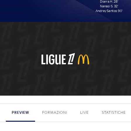
Diarra H. 28'
Nanasi S. 32'
Andrey Santos 90'
0 - 3
PREVIEW
FORMAZIONI
LIVE
STATISTICHE