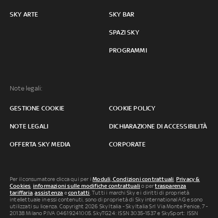
SKY ARTE
SKY BAR
SPAZI SKY
PROGRAMMI
Note legali:
GESTIONE COOKIE
COOKIE POLICY
NOTE LEGALI
DICHIARAZIONE DI ACCESSIBILITÀ
OFFERTA SKY MEDIA
CORPORATE
Per il consumatore clicca qui per i
Moduli, Condizioni contrattuali
,
Privacy &
Cookies
,
informazioni sulle modifiche contrattuali
o per
trasparenza
tariffaria
,
assistenza
e
contatti
. Tutti i marchi Sky e i diritti di proprietà
intellettuale in essi contenuti, sono di proprietà di Sky international AG e sono
utilizzati su licenza. Copyright 2026 Sky Italia - Sky Italia Srl Via Monte Penice, 7 -
20138 Milano P.IVA 04619241005. SkyTG24: ISSN 3035-1537 e SkySport: ISSN