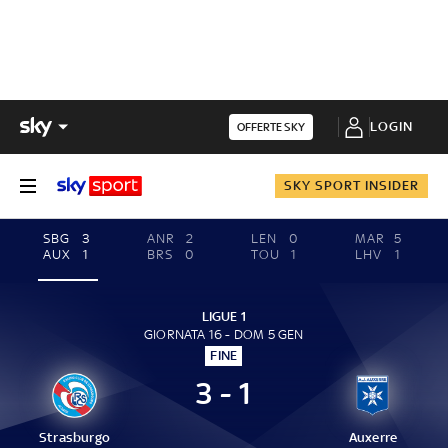
LOGIN
OFFERTE SKY
SKY SPORT INSIDER
SBG
3
ANR
2
LEN
0
MAR
5
AUX
1
BRS
0
TOU
1
LHV
1
LIGUE 1
GIORNATA 16 - DOM 5 GEN
FINE
3 - 1
Strasburgo
Auxerre