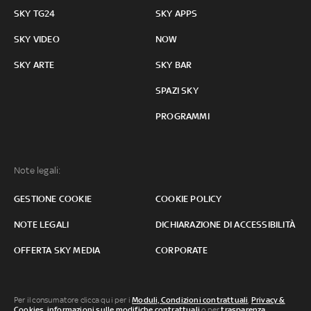
SKY TG24
SKY APPS
SKY VIDEO
NOW
SKY ARTE
SKY BAR
SPAZI SKY
PROGRAMMI
Note legali:
GESTIONE COOKIE
COOKIE POLICY
NOTE LEGALI
DICHIARAZIONE DI ACCESSIBILITÀ
OFFERTA SKY MEDIA
CORPORATE
Per il consumatore clicca qui per i
Moduli, Condizioni contrattuali
,
Privacy &
Cookies
,
informazioni sulle modifiche contrattuali
o per
trasparenza