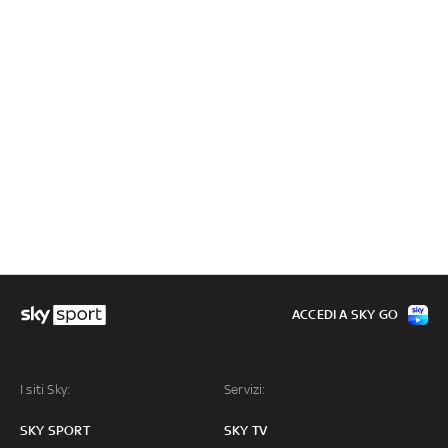
ACCEDI A SKY GO
I siti Sky:
Servizi:
SKY SPORT
SKY TV