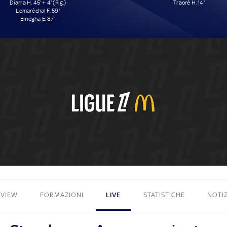
Diarra H. 45' + 4' (Rig.)
Traorè H. 14'
Lemaréchal F. 59'
Emegha E. 87'
3 - 1
EVIEW
FORMAZIONI
LIVE
STATISTICHE
NOTIZ