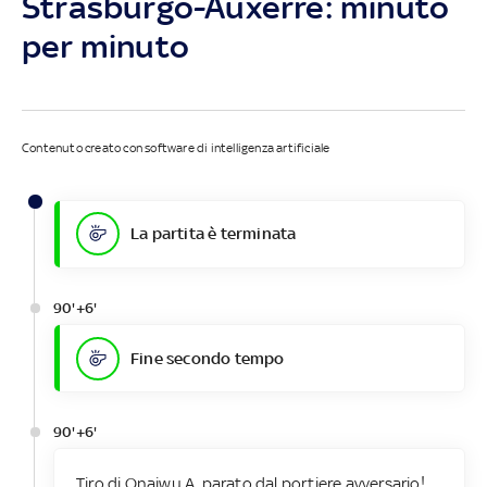
Strasburgo-Auxerre: minuto
per minuto
Contenuto creato con software di intelligenza artificiale
La partita è terminata
90'+6'
Fine secondo tempo
90'+6'
Tiro di Onaiwu A. parato dal portiere avversario!