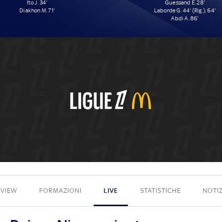
Ito J. 34'
Guessand E. 28'
Diakhon M. 71'
Laborde G. 44' (Rig.), 64'
Abdi A. 86'
2 - 4
EVIEW
FORMAZIONI
LIVE
STATISTICHE
NOTIZ