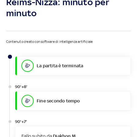
Reims-Nizza: minuto per
minuto
Contenuto creato con software di intelligenza artificiale
La partita è terminata
90'+8'
Fine secondo tempo
90'+7'
Fallo subito da
Diakhon M.