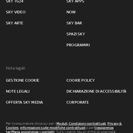
SKY TG24
SKY APPS
SKY VIDEO
NOW
SKY ARTE
SKY BAR
SPAZI SKY
PROGRAMMI
Note legali:
GESTIONE COOKIE
COOKIE POLICY
NOTE LEGALI
DICHIARAZIONE DI ACCESSIBILITÀ
OFFERTA SKY MEDIA
CORPORATE
Per il consumatore clicca qui per i
Moduli, Condizioni contrattuali
,
Privacy &
Cookies
,
informazioni sulle modifiche contrattuali
o per
trasparenza
tariffaria
,
assistenza
e
contatti
. Tutti i marchi Sky e i diritti di proprietà