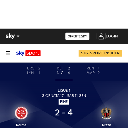
LOGIN
OFFERTE SKY
SKY SPORT INSIDER
BRS
2
REI
2
REN
1
LYN
1
NIC
4
MAR
2
LIGUE 1
GIORNATA 17 - SAB 11 GEN
FINE
2 - 4
Reims
Nizza