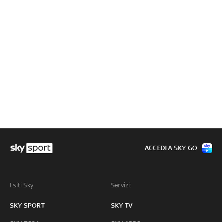
ACCEDI A SKY GO
I siti Sky:
Servizi:
SKY SPORT
SKY TV