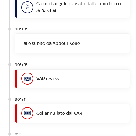
Calcio d'angolo causato dall'ultimo tocco
di
Bard M.
90'+3'
Fallo subito da
Abdoul Koné
90'+3'
VAR
review
90'+1'
Gol annullato dal VAR
89'