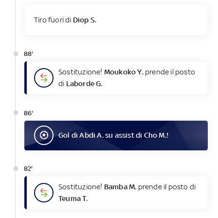
Tiro fuori di
Diop S.
88'
Sostituzione!
Moukoko Y.
prende il posto
di
Laborde G.
86'
Gol
di
Abdi A.
su assist di
Cho M.
!
82'
Sostituzione!
Bamba M.
prende il posto di
Teuma T.