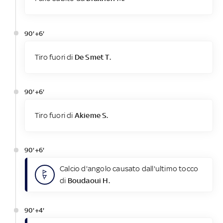
90'+6'
Tiro fuori di
De Smet T.
90'+6'
Tiro fuori di
Akieme S.
90'+6'
Calcio d'angolo causato dall'ultimo tocco
di
Boudaoui H.
90'+4'