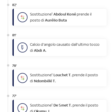
82'
Sostituzione!
Abdoul Koné
prende il
posto di
Aurélio Buta
81'
Calcio d'angolo causato dall'ultimo tocco
di
Abdi A.
78'
Sostituzione!
Louchet T.
prende il posto
di
Ndombélé T.
77'
Sostituzione!
De Smet T.
prende il posto
di
Okumu J.