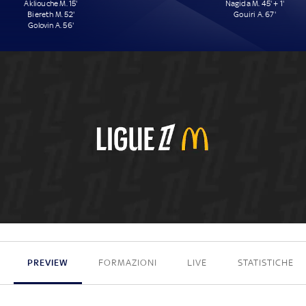
Akliouche M. 15'
Nagida M. 45' + 1'
Biereth M. 52'
Gouiri A. 67'
Golovin A. 56'
3 - 2
PREVIEW
FORMAZIONI
LIVE
STATISTICHE