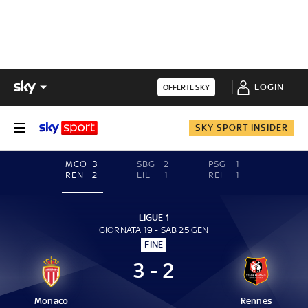
LOGIN
OFFERTE SKY
SKY SPORT INSIDER
MCO
3
SBG
2
PSG
1
REN
2
LIL
1
REI
1
LIGUE 1
GIORNATA 19 - SAB 25 GEN
FINE
3 - 2
Monaco
Rennes