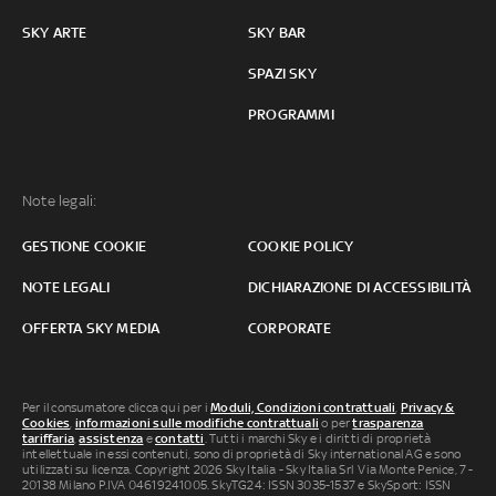
SKY ARTE
SKY BAR
SPAZI SKY
PROGRAMMI
Note legali:
GESTIONE COOKIE
COOKIE POLICY
NOTE LEGALI
DICHIARAZIONE DI ACCESSIBILITÀ
OFFERTA SKY MEDIA
CORPORATE
Per il consumatore clicca qui per i
Moduli, Condizioni contrattuali
,
Privacy &
Cookies
,
informazioni sulle modifiche contrattuali
o per
trasparenza
tariffaria
,
assistenza
e
contatti
. Tutti i marchi Sky e i diritti di proprietà
intellettuale in essi contenuti, sono di proprietà di Sky international AG e sono
utilizzati su licenza. Copyright 2026 Sky Italia - Sky Italia Srl Via Monte Penice, 7 -
20138 Milano P.IVA 04619241005. SkyTG24: ISSN 3035-1537 e SkySport: ISSN