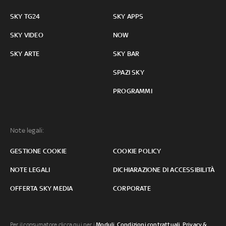
SKY TG24
SKY APPS
SKY VIDEO
NOW
SKY ARTE
SKY BAR
SPAZI SKY
PROGRAMMI
Note legali:
GESTIONE COOKIE
COOKIE POLICY
NOTE LEGALI
DICHIARAZIONE DI ACCESSIBILITÀ
OFFERTA SKY MEDIA
CORPORATE
Per il consumatore clicca qui per i
Moduli, Condizioni contrattuali
,
Privacy &