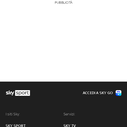
PUBBLICITÀ
ACCEDI A SKY GO
I siti Sky:
Servizi:
SKY SPORT
SKY TV