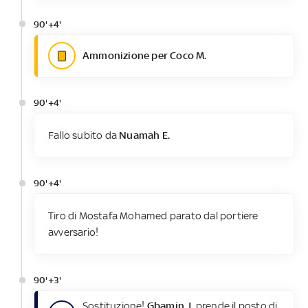
90'+4'
Ammonizione per Coco M.
90'+4'
Fallo subito da
Nuamah E.
90'+4'
Tiro di Mostafa Mohamed parato dal portiere
avversario!
90'+3'
Sostituzione!
Gbamin J.
prende il posto di