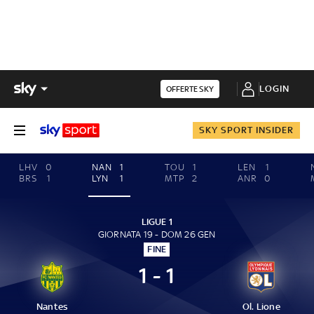
LOGIN
OFFERTE SKY
SKY SPORT INSIDER
LHV
0
NAN
1
TOU
1
LEN
1
BRS
1
LYN
1
MTP
2
ANR
0
LIGUE 1
GIORNATA 19 - DOM 26 GEN
FINE
1 - 1
Nantes
Ol. Lione