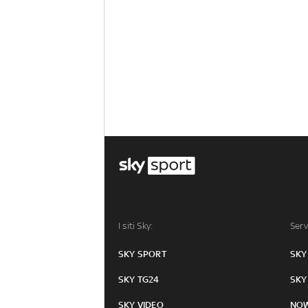
I siti Sky:
Serv
SKY SPORT
SKY
SKY TG24
SKY
SKY VIDEO
NO