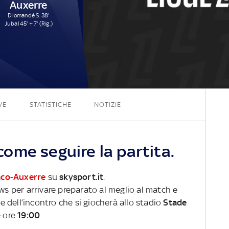
Auxerre
Diomandé S. 38'
Jubal 45' + 7' (Rig.)
4 - 2
VE
STATISTICHE
NOTIZIE
ome seguire la partita.
co
-
Auxerre
su
skysport.it
.
ews per arrivare preparato al meglio al match e
ve dell’incontro che si giocherà allo stadio
Stade
e ore
19:00
.