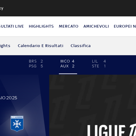
ky
SULTATI LIVE
HIGHLIGHTS
MERCATO
AMICHEVOLI
EUROPEI 
ights
Calendario E Risultati
Classifica
BRS
2
MCO
4
LIL
4
PSG
5
AUX
2
STE
1
AIO 2025