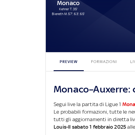
Monaco
Kehrer T. 35'
Biereth M. 57', 63', 65'
PREVIEW
FORMAZIONI
LI
Monaco–Auxerre: c
Segui live la partita di Ligue 1
Mona
Le probabili formazioni, tutte le n
tutti gli aggiornamenti in diretta li
Louis-II sabato 1 febbraio 2025
all