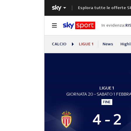
Esplora tutte le offerte S
In evidenza:
RI
CALCIO
LIGUE 1
News
Highl
LIGUE 1
GIORNATA 20 - SABATO 1 FEBBR
FINE
4 - 2