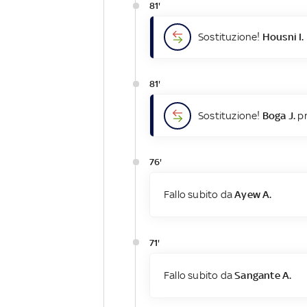
81'
Sostituzione!
Housni I.
81'
Sostituzione!
Boga J.
pr
76'
Fallo subito da
Ayew A.
71'
Fallo subito da
Sangante A.