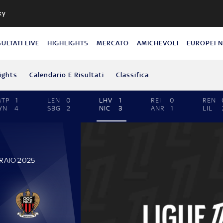
ky
SULTATI LIVE
HIGHLIGHTS
MERCATO
AMICHEVOLI
EUROPEI 
ights
Calendario E Risultati
Classifica
MTP
1
LEN
0
LHV
1
REI
0
REN
YN
4
SBG
2
NIC
3
ANR
1
LIL
RAIO 2025