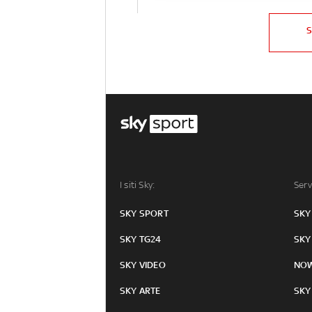
I siti Sky:
Serv
SKY SPORT
SKY
SKY TG24
SKY
SKY VIDEO
NO
SKY ARTE
SKY