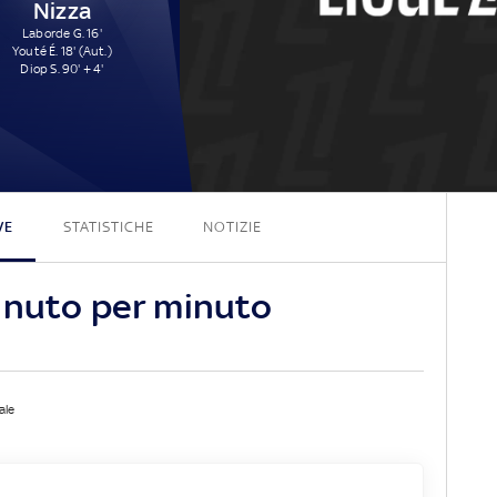
Nizza
Laborde G. 16'
Youté É. 18' (Aut.)
Diop S. 90' + 4'
1 - 3
VE
STATISTICHE
NOTIZIE
inuto per minuto
ale