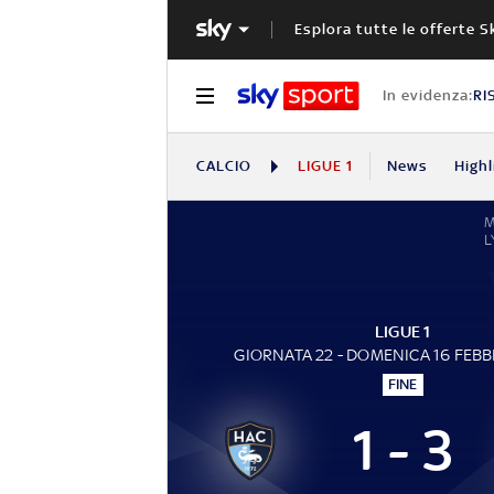
Esplora tutte le offerte S
In evidenza:
RI
CALCIO
LIGUE 1
News
Highl
L
LIGUE 1
GIORNATA 22 - DOMENICA 16 FEBB
FINE
1 - 3