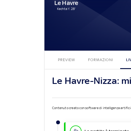
Le Havre
Kechta Y. 28'
PREVIEW
FORMAZIONI
LI
Le Havre-Nizza: m
Contenuto creato con software di intelligenza artifici