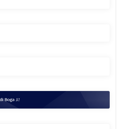
 di
Boga J.
!