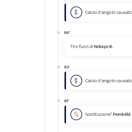
Calcio d'angolo causato
84'
Tiro fuori di
Ndiaye R.
83'
Calcio d'angolo causato
81'
Sostituzione!
Pembélé 