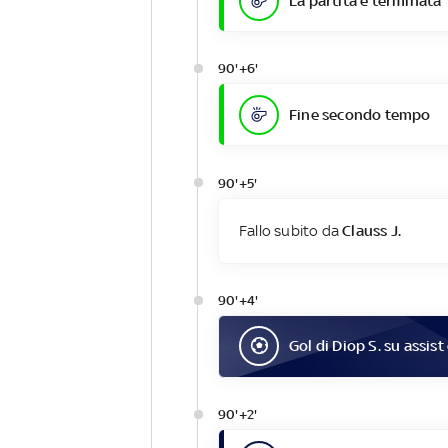
La partita è terminata
90'+6'
Fine secondo tempo
90'+5'
Fallo subito da
Clauss J.
90'+4'
Gol
di
Diop S.
su assist
90'+2'