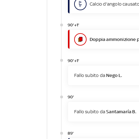
Calcio d'angolo causato
90'+1'
Doppia ammonizione pe
90'+1'
Fallo subito da
Nego L.
90'
Fallo subito da
Santamaría B.
89'