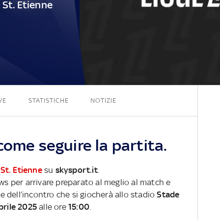
St. Etienne
1 - 0
VE
STATISTICHE
NOTIZIE
come seguire la partita.
-
St. Etienne
su
skysport.it
.
ews per arrivare preparato al meglio al match e
ve dell’incontro che si giocherà allo stadio
Stade
prile 2025
alle ore
15:00
.