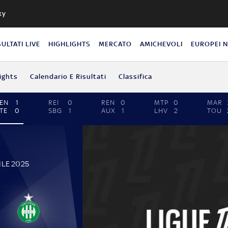
ky
SULTATI LIVE
HIGHLIGHTS
MERCATO
AMICHEVOLI
EUROPEI 
ights
Calendario E Risultati
Classifica
EN
1
REI
0
REN
0
MTP
0
MAR
TE
0
SBG
1
AUX
1
LHV
2
TOU
ILE 2025