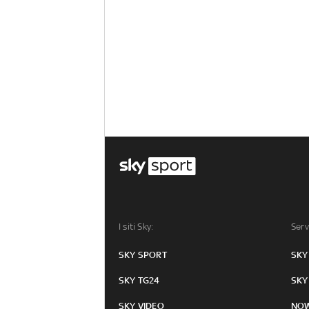
I siti Sky:
Serv
SKY SPORT
SKY
SKY TG24
SKY
SKY VIDEO
NO