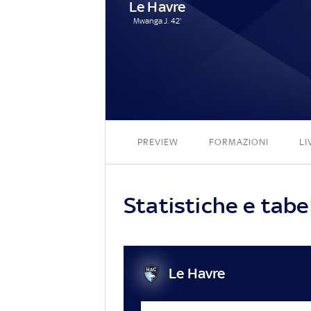
Le Havre
Mwanga J. 42'
PREVIEW
FORMAZIONI
LI
Statistiche e tabe
Le Havre