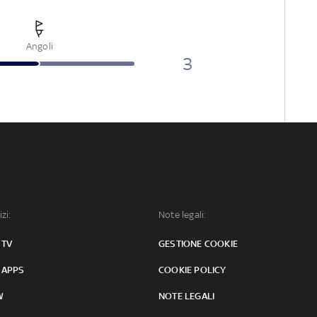
Angoli
3
izi:
Note legali:
 TV
GESTIONE COOKIE
 APPS
COOKIE POLICY
W
NOTE LEGALI