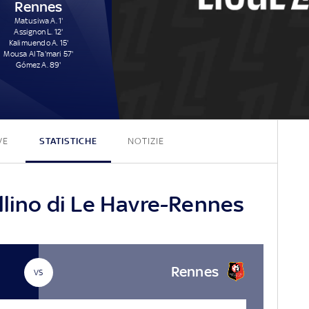
Rennes
Matusiwa A. 1'
Assignon L. 12'
Kalimuendo A. 15'
Mousa Al Ta'mari 57'
Gómez A. 89'
1 - 5
VE
STATISTICHE
NOTIZIE
llino di Le Havre-Rennes
Rennes
VS