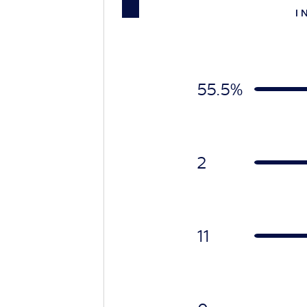
I 
55.5%
2
11