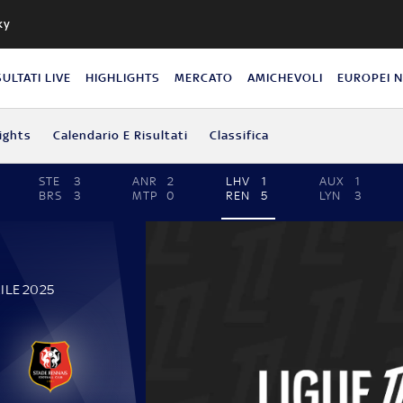
ky
SULTATI LIVE
HIGHLIGHTS
MERCATO
AMICHEVOLI
EUROPEI 
ights
Calendario E Risultati
Classifica
STE
3
ANR
2
LHV
1
AUX
1
BRS
3
MTP
0
REN
5
LYN
3
ILE 2025