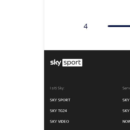
4
I siti Sky:
Serv
SKY SPORT
SKY
SKY TG24
SKY
SKY VIDEO
NO