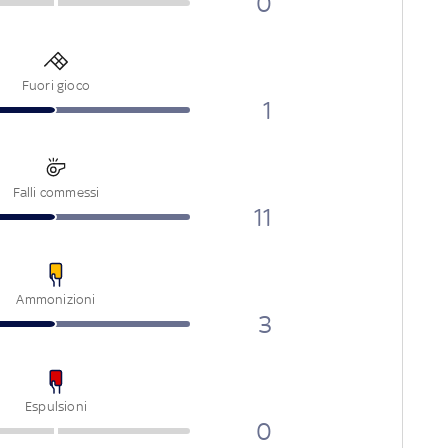
0
Fuori gioco
1
Falli commessi
11
Ammonizioni
3
Espulsioni
0