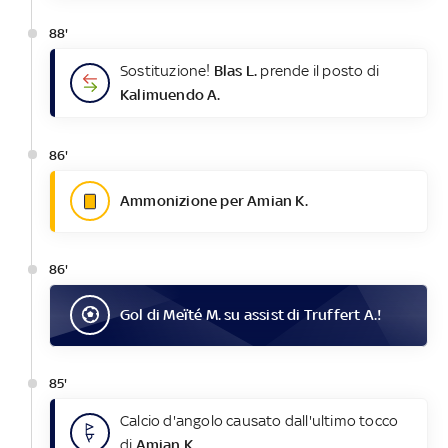
88'
Sostituzione!
Blas L.
prende il posto di
Kalimuendo A.
86'
Ammonizione per Amian K.
86'
Gol
di
Meïté M.
su assist di
Truffert A.
!
85'
Calcio d'angolo causato dall'ultimo tocco
di
Amian K.