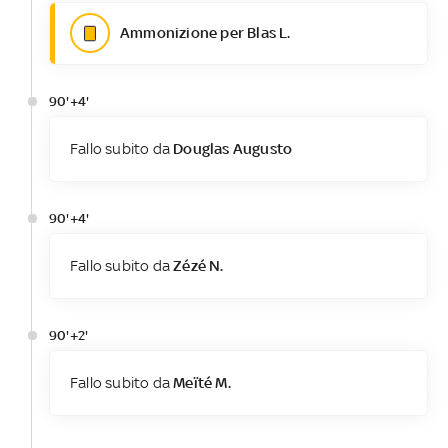
Ammonizione per Blas L.
90'+4'
Fallo subito da
Douglas Augusto
90'+4'
Fallo subito da
Zézé N.
90'+2'
Fallo subito da
Meïté M.