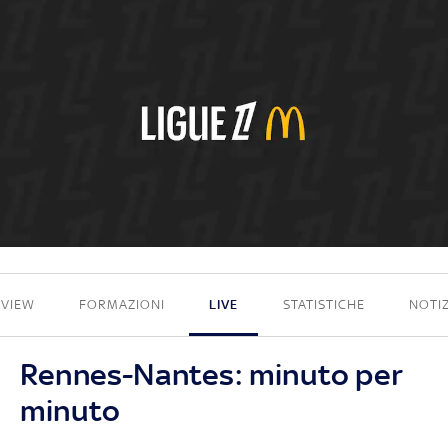
2 - 1
EVIEW
FORMAZIONI
LIVE
STATISTICHE
NOTIZ
Rennes-Nantes: minuto per
minuto