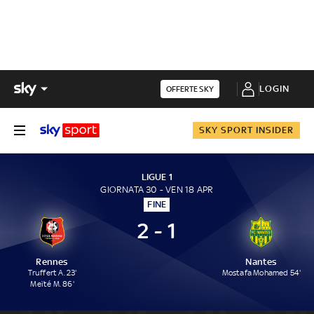
LOGIN
OFFERTE SKY
SKY SPORT INSIDER
LIGUE 1
GIORNATA 30 - VEN 18 APR
FINE
2 - 1
Rennes
Nantes
Truffert A. 23'
Mostafa Mohamed 54'
Meïté M. 86'