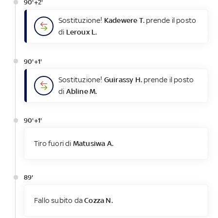
90'+2'
Sostituzione!
Kadewere T.
prende il posto
di
Leroux L.
90'+1'
Sostituzione!
Guirassy H.
prende il posto
di
Abline M.
90'+1'
Tiro fuori di
Matusiwa A.
89'
Fallo subito da
Cozza N.