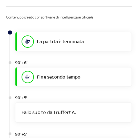
Contenuto creato con software di intelligenza artificiale
La partita è terminata
90'+6'
Fine secondo tempo
90'+5'
Fallo subito da
Truffert A.
90'+5'