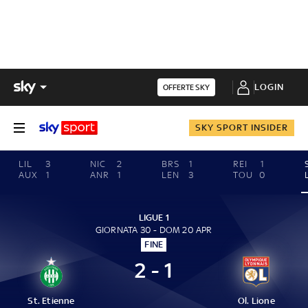
LOGIN
OFFERTE SKY
SKY SPORT INSIDER
LIL
3
NIC
2
BRS
1
REI
1
AUX
1
ANR
1
LEN
3
TOU
0
LIGUE 1
GIORNATA 30 - DOM 20 APR
FINE
2 - 1
St. Etienne
Ol. Lione