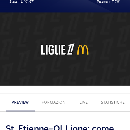
Stassin L. 10', 67'
Tessmann T. 76'
2 - 1
PREVIEW
FORMAZIONI
LIVE
STATISTICHE
St. Etienne–Ol. Lione: come