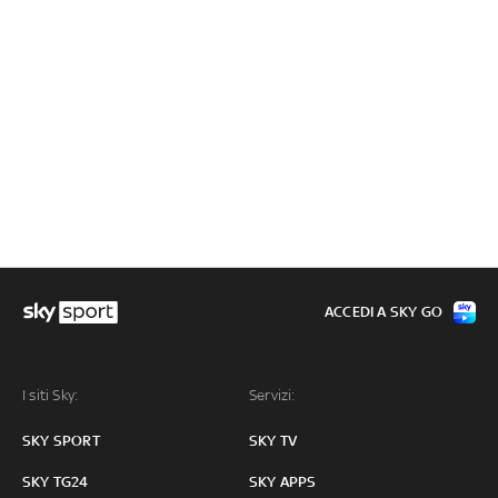
ACCEDI A SKY GO
I siti Sky:
Servizi:
SKY SPORT
SKY TV
SKY TG24
SKY APPS