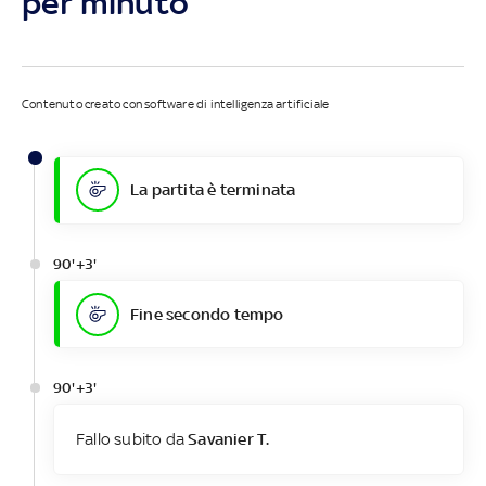
per minuto
Contenuto creato con software di intelligenza artificiale
La partita è terminata
90'+3'
Fine secondo tempo
90'+3'
Fallo subito da
Savanier T.