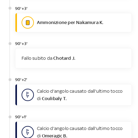
90'+3'
Ammonizione per Nakamura K.
90'+3'
Fallo subito da
Chotard J.
90'+2'
Calcio d'angolo causato dall'ultimo tocco
di
Coulibaly T.
90'+1'
Calcio d'angolo causato dall'ultimo tocco
di
Omeragic B.