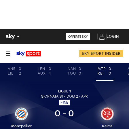
LOGIN
OFFERTE SKY
SKY SPORT INSIDER
ANR
0
LEN
0
NAN
0
MTP
0
LIL
2
AUX
4
TOU
0
REI
0
LIGUE 1
GIORNATA 31 - DOM 27 APR
FINE
0 - 0
Montpellier
Reims