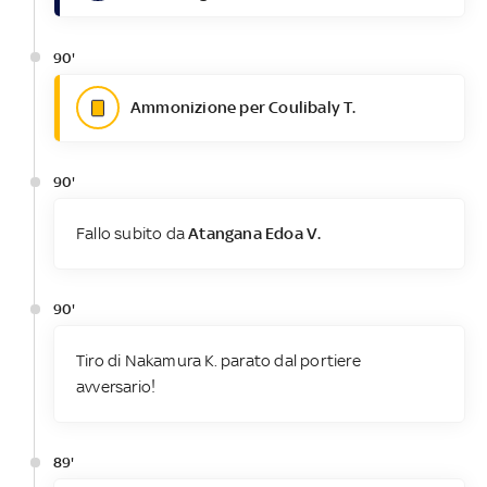
90'
Ammonizione per Coulibaly T.
90'
Fallo subito da
Atangana Edoa V.
90'
Tiro di Nakamura K. parato dal portiere
avversario!
89'