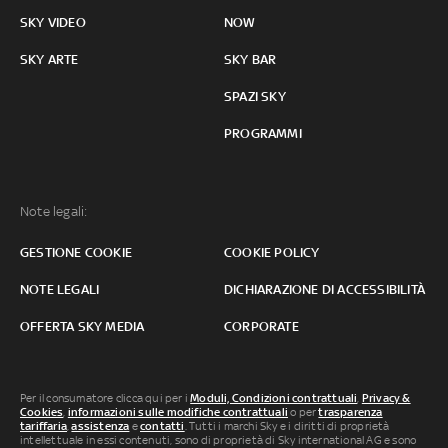
SKY VIDEO
NOW
SKY ARTE
SKY BAR
SPAZI SKY
PROGRAMMI
Note legali:
GESTIONE COOKIE
COOKIE POLICY
NOTE LEGALI
DICHIARAZIONE DI ACCESSIBILITÀ
OFFERTA SKY MEDIA
CORPORATE
Per il consumatore clicca qui per i
Moduli, Condizioni contrattuali
,
Privacy &
Cookies
,
informazioni sulle modifiche contrattuali
o per
trasparenza
tariffaria
,
assistenza
e
contatti
. Tutti i marchi Sky e i diritti di proprietà
intellettuale in essi contenuti, sono di proprietà di Sky international AG e sono