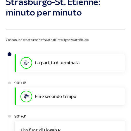
Strasburgo-St. Etienne:
minuto per minuto
Contenuto creato con software di intelligenza artificiale
La partita è terminata
90'+6'
Fine secondo tempo
90'+3'
Tiro fuori di
Ekwah P.