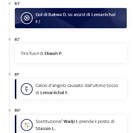
83'
Gol
di
Bakwa D.
su assist di
Lemaréchal
F.
!
82'
Tiro fuori di
Ekwah P.
81'
Calcio d'angolo causato dall'ultimo tocco
di
Lemaréchal F.
80'
Sostituzione!
Wadji I.
prende il posto di
Stassin L.