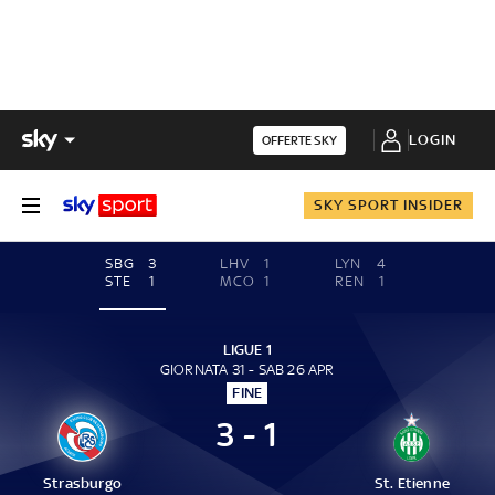
LOGIN
OFFERTE SKY
SKY SPORT INSIDER
SBG
3
LHV
1
LYN
4
STE
1
MCO
1
REN
1
LIGUE 1
GIORNATA 31 - SAB 26 APR
FINE
3 - 1
Strasburgo
St. Etienne