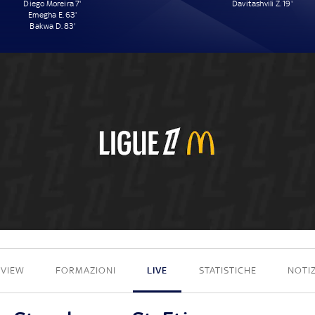
Diego Moreira 7'
Davitashvili Z. 19'
Emegha E. 63'
Bakwa D. 83'
3 - 1
EVIEW
FORMAZIONI
LIVE
STATISTICHE
NOTIZ