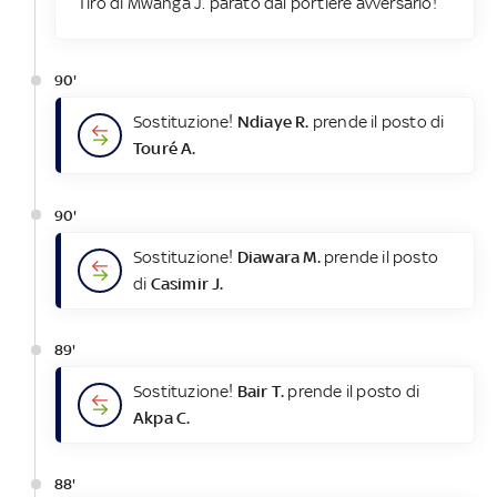
Tiro di Mwanga J. parato dal portiere avversario!
90'
Sostituzione!
Ndiaye R.
prende il posto di
Touré A.
90'
Sostituzione!
Diawara M.
prende il posto
di
Casimir J.
89'
Sostituzione!
Bair T.
prende il posto di
Akpa C.
88'