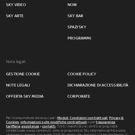
SKY VIDEO
NOW
SKY ARTE
SKY BAR
SPAZI SKY
PROGRAMMI
Note legali:
GESTIONE COOKIE
COOKIE POLICY
NOTE LEGALI
DICHIARAZIONE DI ACCESSIBILITÀ
OFFERTA SKY MEDIA
CORPORATE
Per il consumatore clicca qui per i
Moduli, Condizioni contrattuali
,
Privacy &
Cookies
,
informazioni sulle modifiche contrattuali
o per
trasparenza
tariffaria
,
assistenza
e
contatti
. Tutti i marchi Sky e i diritti di proprietà
intellettuale in essi contenuti, sono di proprietà di Sky international AG e sono
utilizzati su licenza. Copyright 2026 Sky Italia - Sky Italia Srl Via Monte Penice, 7 -