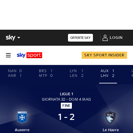
LOGIN
OFFERTE SKY
SKY SPORT INSIDER
NAN
0
BRS
1
LYN
1
AUX
1
ANR
1
MTP
0
LEN
2
LHV
2
LIGUE 1
GIORNATA 32 - DOM 4 MAG
FINE
1 - 2
Auxerre
Le Havre