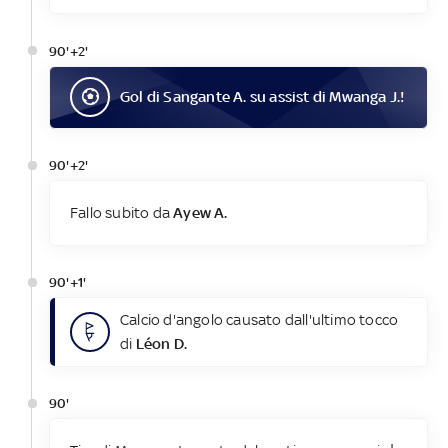
90'+2'
Gol
di
Sangante A.
su assist di
Mwanga J.
!
90'+2'
Fallo subito da
Ayew A.
90'+1'
Calcio d'angolo causato dall'ultimo tocco
di
Léon D.
90'