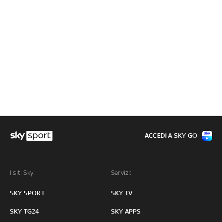
ACCEDI A SKY GO
I siti Sky:
Servizi:
SKY SPORT
SKY TV
SKY TG24
SKY APPS