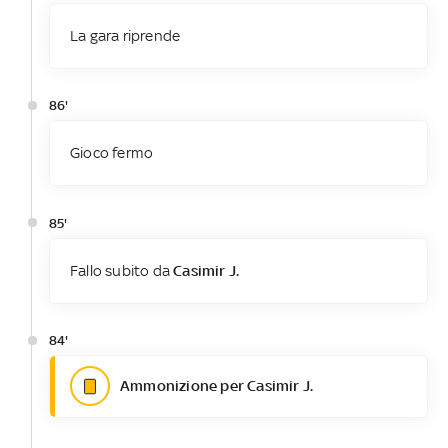
La gara riprende
86'
Gioco fermo
85'
Fallo subito da
Casimir J.
84'
Ammonizione per Casimir J.