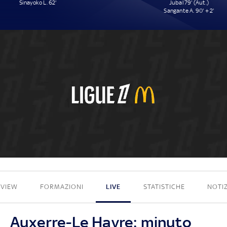
Sinayoko L. 62'
Jubal 79' (Aut.)
Sangante A. 90' + 2'
1 - 2
EVIEW
FORMAZIONI
LIVE
STATISTICHE
NOTIZ
Auxerre-Le Havre: minuto