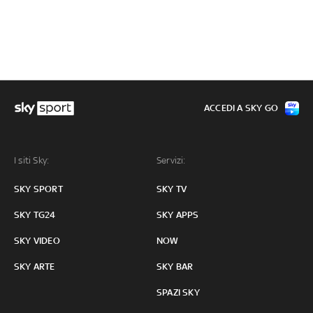
ACCEDI A SKY GO
I siti Sky:
Servizi:
SKY SPORT
SKY TV
SKY TG24
SKY APPS
SKY VIDEO
NOW
SKY ARTE
SKY BAR
SPAZI SKY