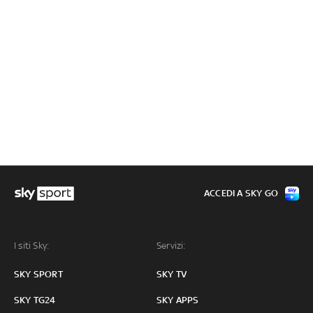
ACCEDI A SKY GO
I siti Sky:
Servizi:
SKY SPORT
SKY TV
SKY TG24
SKY APPS