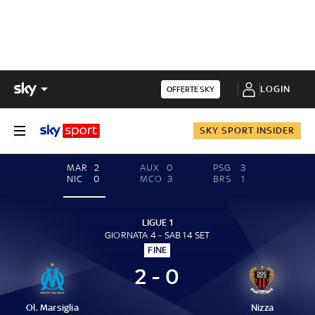
LOGIN
OFFERTE SKY
SKY SPORT INSIDER
MAR
2
AUX
0
PSG
3
NIC
0
MCO
3
BRS
1
LIGUE 1
GIORNATA 4 - SAB 14 SET
FINE
2 - 0
Ol. Marsiglia
Nizza