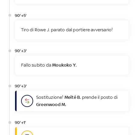
90'+5'
Tiro di Rowe J. parato dal portiere avversario!
90'+3'
Fallo subito da
Moukoko Y.
90'+3'
Sostituzione!
Meïté B.
prende il posto di
Greenwood M.
90'+1'