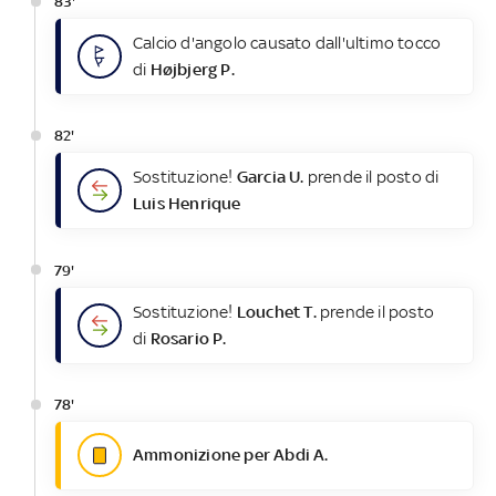
83'
Calcio d'angolo causato dall'ultimo tocco
di
Højbjerg P.
82'
Sostituzione!
Garcia U.
prende il posto di
Luis Henrique
79'
Sostituzione!
Louchet T.
prende il posto
di
Rosario P.
78'
Ammonizione per Abdi A.