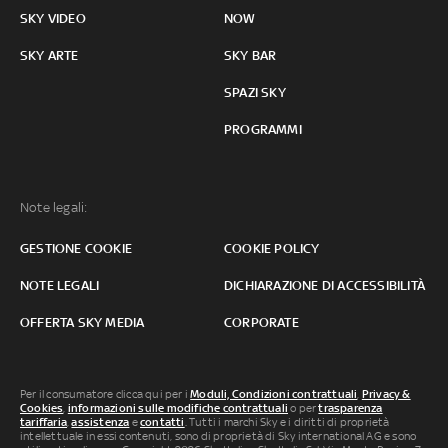
SKY VIDEO
NOW
SKY ARTE
SKY BAR
SPAZI SKY
PROGRAMMI
Note legali:
GESTIONE COOKIE
COOKIE POLICY
NOTE LEGALI
DICHIARAZIONE DI ACCESSIBILITÀ
OFFERTA SKY MEDIA
CORPORATE
Per il consumatore clicca qui per i
Moduli, Condizioni contrattuali
,
Privacy &
Cookies
,
informazioni sulle modifiche contrattuali
o per
trasparenza
tariffaria
,
assistenza
e
contatti
. Tutti i marchi Sky e i diritti di proprietà
intellettuale in essi contenuti, sono di proprietà di Sky international AG e sono