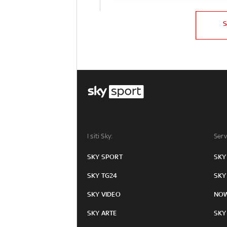
I siti Sky:
Serv
SKY SPORT
SKY
SKY TG24
SKY
SKY VIDEO
NO
SKY ARTE
SKY