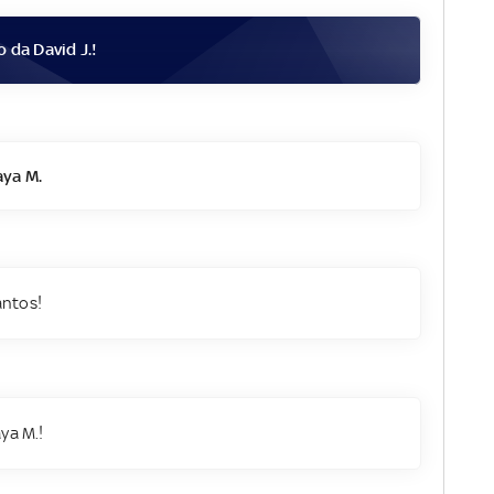
to da
David J.
!
ya M.
antos!
aya M.!