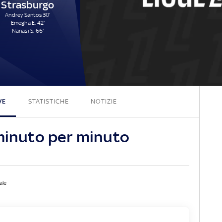
Strasburgo
Andrey Santos 30'
Emegha E. 42'
Nanasi S. 66'
3 - 3
VE
STATISTICHE
NOTIZIE
 minuto per minuto
ale