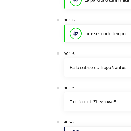
La partita è terminata
90'+6'
Fine secondo tempo
90'+6'
Fallo subito da
Tiago Santos
90'+5'
Tiro fuori di
Zhegrova E.
90'+3'