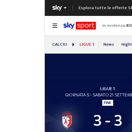
Esplora tutte le offerte S
In evidenza:
RI
CALCIO
LIGUE 1
News
Highl
LIGUE 1
GIORNATA 5 - SABATO 21 SETTEM
FINE
3 - 3