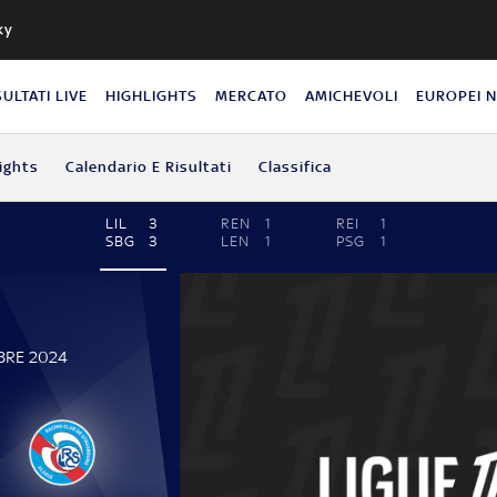
ky
SULTATI LIVE
HIGHLIGHTS
MERCATO
AMICHEVOLI
EUROPEI 
ights
Calendario E Risultati
Classifica
LIL
3
REN
1
REI
1
SBG
3
LEN
1
PSG
1
BRE 2024