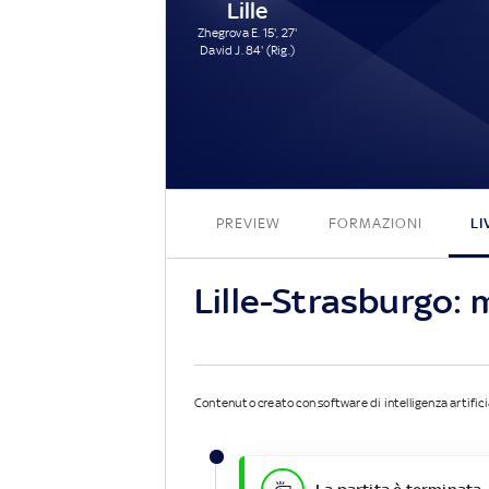
Lille
Zhegrova E. 15', 27'
David J. 84' (Rig.)
PREVIEW
FORMAZIONI
LI
Lille-Strasburgo:
Contenuto creato con software di intelligenza artifici