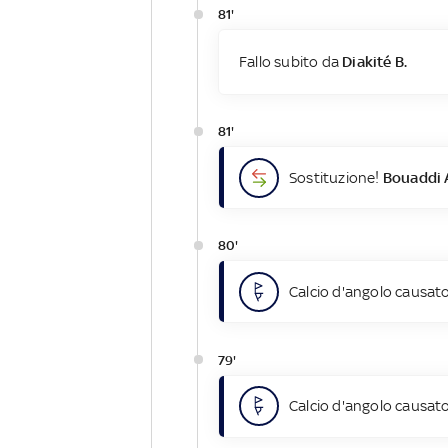
81'
Fallo subito da
Diakité B.
81'
Sostituzione!
Bouaddi 
80'
Calcio d'angolo causato
79'
Calcio d'angolo causato