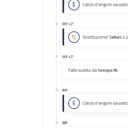
Calcio d'angolo causato
90'+2'
Sostituzione!
Sebas J.
p
90'+2'
Fallo subito da
Senaya M.
89'
Calcio d'angolo causato
88'