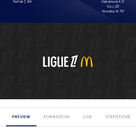
Ferhat Z. 84'
Nakamura K. 9'
Ito J. 25'
Munetsi M. 79'
1 - 3
PREVIEW
FORMAZIONI
LIVE
STATISTICHE