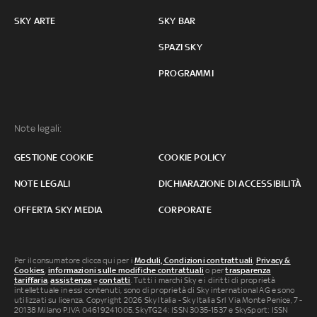
SKY ARTE
SKY BAR
SPAZI SKY
PROGRAMMI
Note legali:
GESTIONE COOKIE
COOKIE POLICY
NOTE LEGALI
DICHIARAZIONE DI ACCESSIBILITÀ
OFFERTA SKY MEDIA
CORPORATE
Per il consumatore clicca qui per i
Moduli, Condizioni contrattuali
,
Privacy &
Cookies
,
informazioni sulle modifiche contrattuali
o per
trasparenza
tariffaria
,
assistenza
e
contatti
. Tutti i marchi Sky e i diritti di proprietà
intellettuale in essi contenuti, sono di proprietà di Sky international AG e sono
utilizzati su licenza. Copyright 2026 Sky Italia - Sky Italia Srl Via Monte Penice, 7 -
20138 Milano P.IVA 04619241005. SkyTG24: ISSN 3035-1537 e SkySport: ISSN