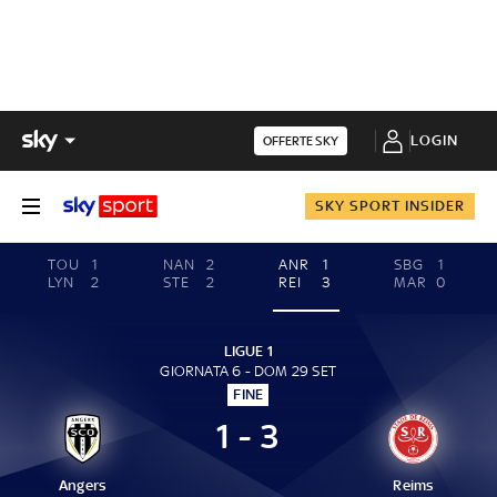
LOGIN
OFFERTE SKY
SKY SPORT INSIDER
TOU
1
NAN
2
ANR
1
SBG
1
LYN
2
STE
2
REI
3
MAR
0
LIGUE 1
GIORNATA 6 - DOM 29 SET
FINE
1 - 3
Angers
Reims