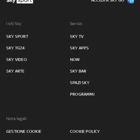
ACCEDI A SKY GO
I siti Sky:
Servizi:
SKY SPORT
SKY TV
SKY TG24
SKY APPS
SKY VIDEO
NOW
SKY ARTE
SKY BAR
SPAZI SKY
PROGRAMMI
Note legali:
GESTIONE COOKIE
COOKIE POLICY