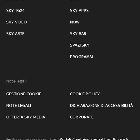
SKY TG24
SKY APPS
SKY VIDEO
NOW
SKY ARTE
SKY BAR
SPAZI SKY
PROGRAMMI
Note legali:
GESTIONE COOKIE
COOKIE POLICY
NOTE LEGALI
DICHIARAZIONE DI ACCESSIBILITÀ
OFFERTA SKY MEDIA
CORPORATE
Per il consumatore clicca qui per i
Moduli, Condizioni contrattuali
,
Privacy &