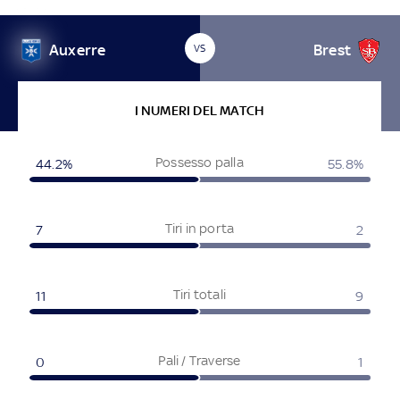
Auxerre
Brest
VS
I NUMERI DEL MATCH
Possesso palla
44.2
%
55.8
%
Tiri in porta
7
2
Tiri totali
11
9
Pali / Traverse
0
1