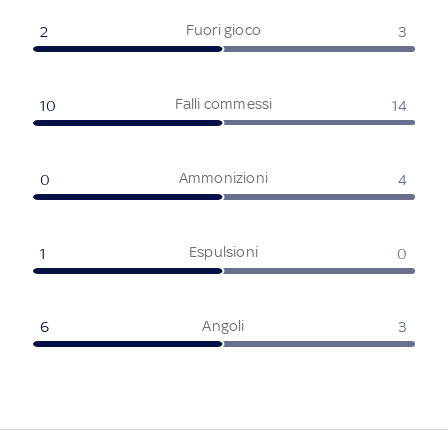
Fuori gioco
2
3
Falli commessi
10
14
Ammonizioni
0
4
Espulsioni
1
0
Angoli
6
3