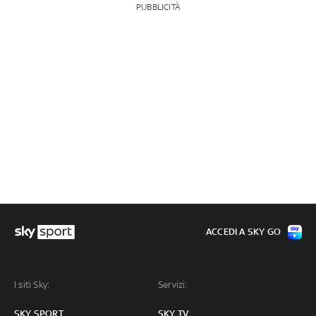
PUBBLICITÀ
ACCEDI A SKY GO
I siti Sky:
Servizi:
SKY SPORT
SKY TV