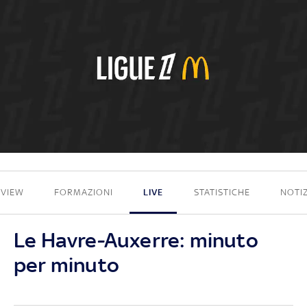
1 - 1
EVIEW
FORMAZIONI
LIVE
STATISTICHE
NOTIZ
Le Havre-Auxerre: minuto
per minuto