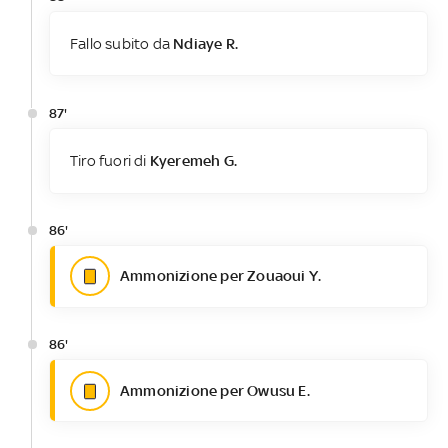
Fallo subito da
Ndiaye R.
87'
Tiro fuori di
Kyeremeh G.
86'
Ammonizione per Zouaoui Y.
86'
Ammonizione per Owusu E.