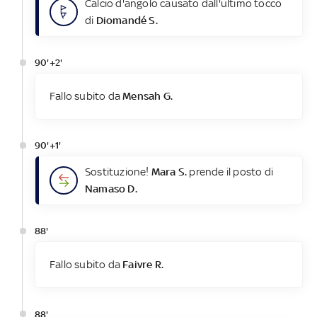
Calcio d'angolo causato dall'ultimo tocco
di
Diomandé S.
90'+2'
Fallo subito da
Mensah G.
90'+1'
Sostituzione!
Mara S.
prende il posto di
Namaso D.
88'
Fallo subito da
Faivre R.
88'