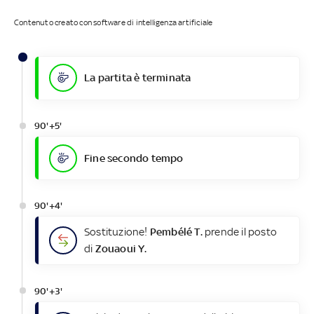
Contenuto creato con software di intelligenza artificiale
La partita è terminata
90'+5'
Fine secondo tempo
90'+4'
Sostituzione!
Pembélé T.
prende il posto
di
Zouaoui Y.
90'+3'