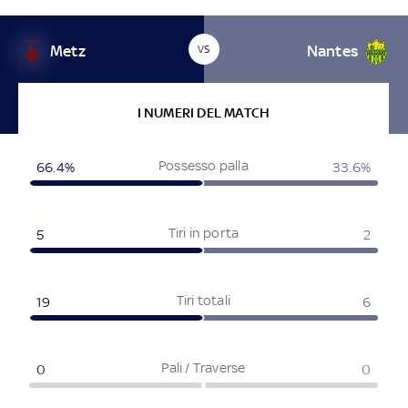
Metz
Nantes
VS
I NUMERI DEL MATCH
Possesso palla
66.4
%
33.6
%
Tiri in porta
5
2
Tiri totali
19
6
Pali / Traverse
0
0