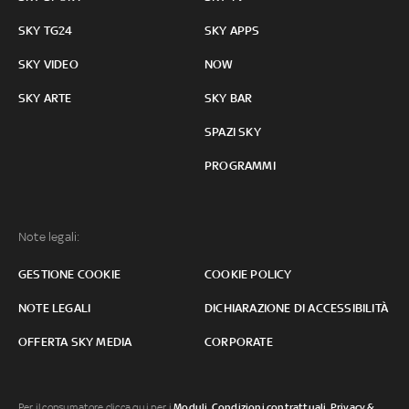
SKY TG24
SKY APPS
SKY VIDEO
NOW
SKY ARTE
SKY BAR
SPAZI SKY
PROGRAMMI
Note legali:
GESTIONE COOKIE
COOKIE POLICY
NOTE LEGALI
DICHIARAZIONE DI ACCESSIBILITÀ
OFFERTA SKY MEDIA
CORPORATE
Per il consumatore clicca qui per i
Moduli, Condizioni contrattuali
,
Privacy &