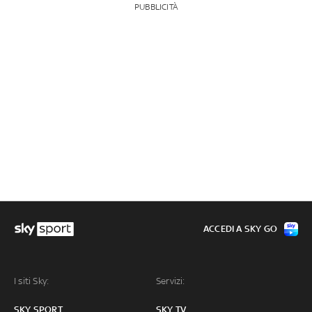
PUBBLICITÀ
ACCEDI A SKY GO
I siti Sky:
Servizi:
SKY SPORT
SKY TV