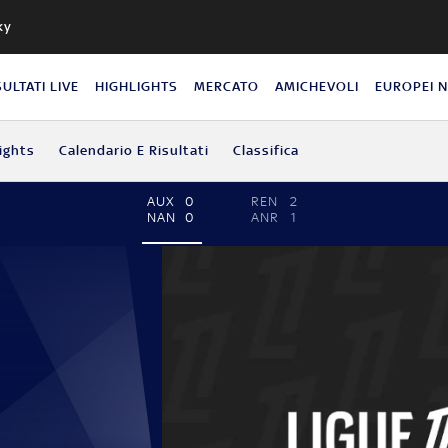
ky
SULTATI LIVE
HIGHLIGHTS
MERCATO
AMICHEVOLI
EUROPEI 
ights
Calendario E Risultati
Classifica
AUX
0
REN
2
NAN
0
ANR
1