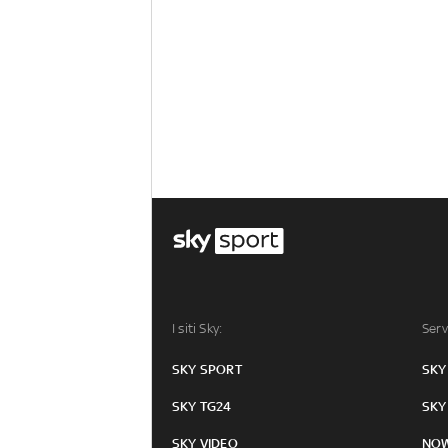
I siti Sky:
Serv
SKY SPORT
SKY
SKY TG24
SKY
SKY VIDEO
NO