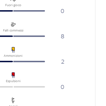
Fuori gioco
0
Falli commessi
8
Ammonizioni
2
Espulsioni
0