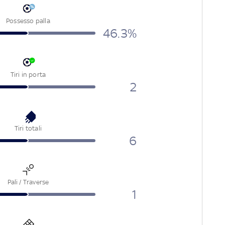
Possesso palla
46.3
%
Tiri in porta
2
Tiri totali
6
Pali / Traverse
1