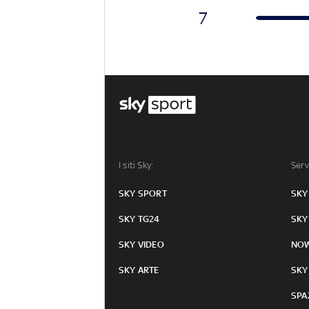
7
I siti Sky:
Serv
SKY SPORT
SKY
SKY TG24
SKY
SKY VIDEO
NO
SKY ARTE
SKY
SPA