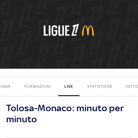
2 - 2
EVIEW
FORMAZIONI
LIVE
STATISTICHE
NOTIZ
Tolosa-Monaco: minuto per
minuto