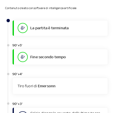
Contenuto creato con software di intelligenza artificiale
La partita è terminata
90'+5'
Fine secondo tempo
90'+4'
Tiro fuori di
Emersonn
90'+3'