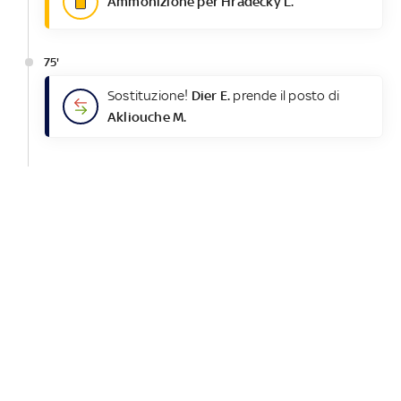
Ammonizione per Hrádecky L.
75'
Sostituzione!
Dier E.
prende il posto di
Akliouche M.