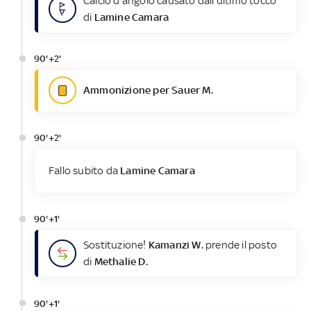
Calcio d'angolo causato dall'ultimo tocco
di
Lamine Camara
90'+2'
Ammonizione per Sauer M.
90'+2'
Fallo subito da
Lamine Camara
90'+1'
Sostituzione!
Kamanzi W.
prende il posto
di
Methalie D.
90'+1'