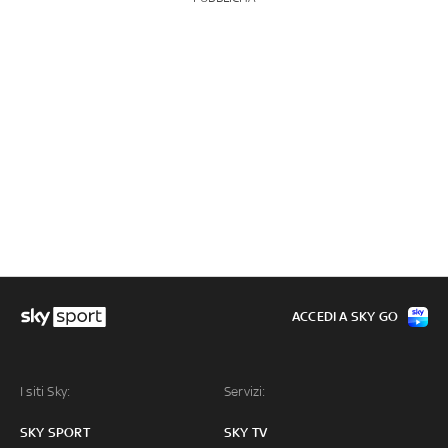
ACCEDI A SKY GO
I siti Sky:
Servizi:
SKY SPORT
SKY TV