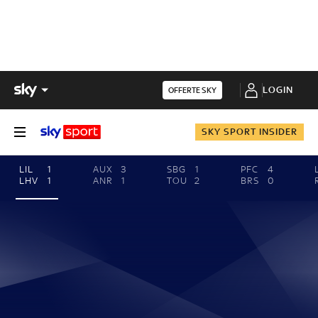
LOGIN
OFFERTE SKY
SKY SPORT INSIDER
LIL
1
AUX
3
SBG
1
PFC
4
LHV
1
ANR
1
TOU
2
BRS
0