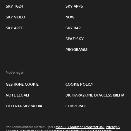
SKY TG24
SKY APPS
SKY VIDEO
NOW
SKY ARTE
SKY BAR
SPAZI SKY
PROGRAMMI
Note legali:
GESTIONE COOKIE
COOKIE POLICY
NOTE LEGALI
DICHIARAZIONE DI ACCESSIBILITÀ
OFFERTA SKY MEDIA
CORPORATE
Per il consumatore clicca qui per i
Moduli, Condizioni contrattuali
,
Privacy &
Cookies
,
informazioni sulle modifiche contrattuali
o per
trasparenza