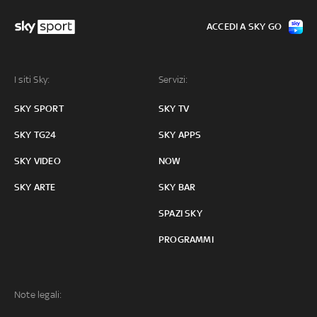
ACCEDI A SKY GO
I siti Sky:
Servizi:
SKY SPORT
SKY TV
SKY TG24
SKY APPS
SKY VIDEO
NOW
SKY ARTE
SKY BAR
SPAZI SKY
PROGRAMMI
Note legali: