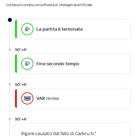
Contenuto creato con software di intelligenza artificiale
La partita è terminata
90'+6'
Fine secondo tempo
90'+6'
VAR
review
90'+4'
Rigore causato dal fallo di Cadiou N.!