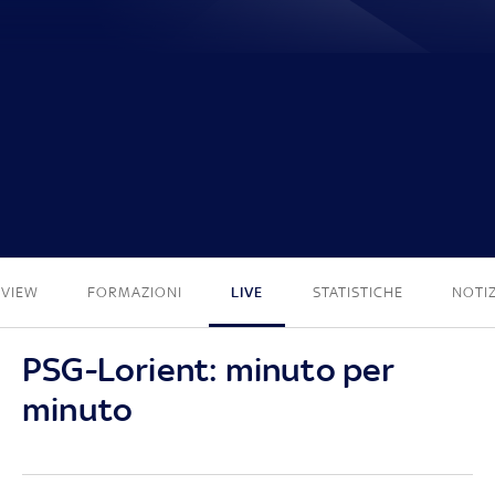
2 - 2
EVIEW
FORMAZIONI
LIVE
STATISTICHE
NOTIZ
PSG-Lorient: minuto per
minuto