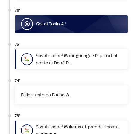
78'
Gol
di
Tosin A.
!
75'
Sostituzione!
Mounguengue P.
prende il
posto di
Doué D.
74'
Fallo subito da
Pacho W.
73'
Sostituzione!
Makengo J.
prende il posto
di
Avom A.