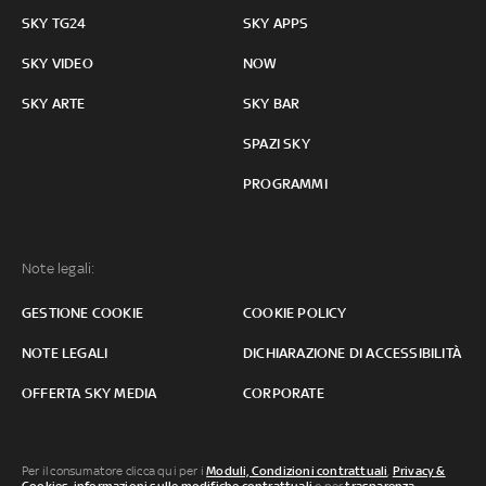
SKY TG24
SKY APPS
SKY VIDEO
NOW
SKY ARTE
SKY BAR
SPAZI SKY
PROGRAMMI
Note legali:
GESTIONE COOKIE
COOKIE POLICY
NOTE LEGALI
DICHIARAZIONE DI ACCESSIBILITÀ
OFFERTA SKY MEDIA
CORPORATE
Per il consumatore clicca qui per i
Moduli, Condizioni contrattuali
,
Privacy &
Cookies
,
informazioni sulle modifiche contrattuali
o per
trasparenza