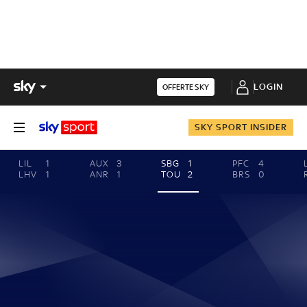
LOGIN
OFFERTE SKY
SKY SPORT INSIDER
LIL
1
AUX
3
SBG
1
PFC
4
LHV
1
ANR
1
TOU
2
BRS
0