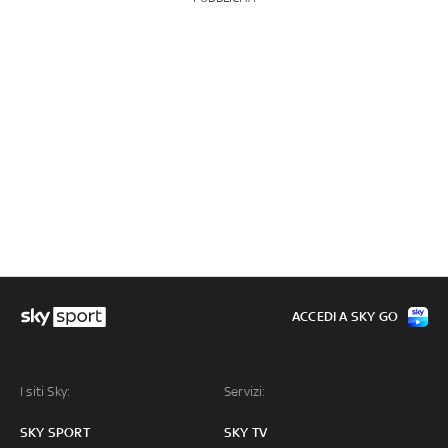
ACCEDI A SKY GO
I siti Sky:
Servizi:
SKY SPORT
SKY TV