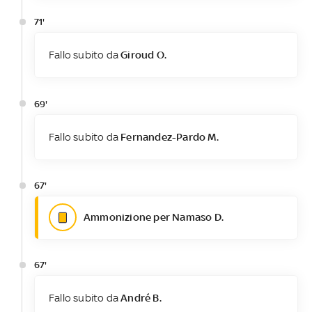
71'
Fallo subito da
Giroud O.
69'
Fallo subito da
Fernandez-Pardo M.
67'
Ammonizione per Namaso D.
67'
Fallo subito da
André B.