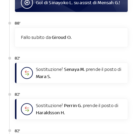
Gol
di
Sinayoko L.
su assist di
Mensah G.
!
88'
Fallo subito da
Giroud O.
82'
Sostituzione!
Senaya M.
prende il posto di
Mara S.
82'
Sostituzione!
Perrin G.
prende il posto di
Haraldsson H.
82'