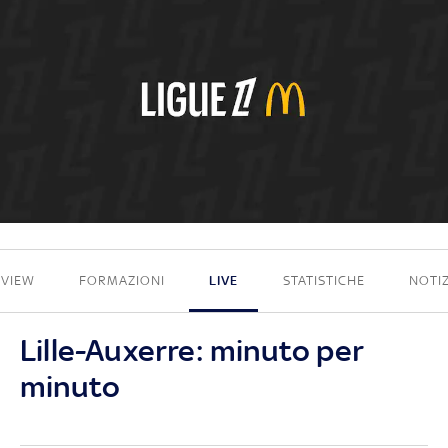
0 - 2
EVIEW
FORMAZIONI
LIVE
STATISTICHE
NOTIZ
Lille-Auxerre: minuto per
minuto