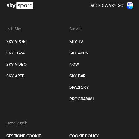
ACCEDI A SKY GO
I siti Sky:
Servizi:
SKY SPORT
SKY TV
SKY TG24
SKY APPS
SKY VIDEO
NOW
SKY ARTE
SKY BAR
SPAZI SKY
PROGRAMMI
Note legali:
GESTIONE COOKIE
COOKIE POLICY