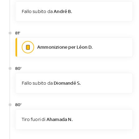
Fallo subito da
André B.
81'
Ammonizione per Léon D.
80'
Fallo subito da
Diomandé S.
80'
Tiro fuori di
Ahamada N.