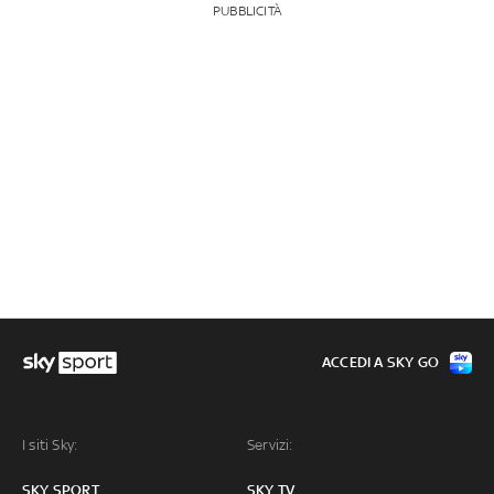
PUBBLICITÀ
ACCEDI A SKY GO
I siti Sky:
Servizi:
SKY SPORT
SKY TV