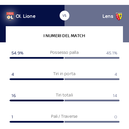
Ol. Lione
Lens
VS
I NUMERI DEL MATCH
Possesso palla
54.9
%
45.1
%
Tiri in porta
4
4
Tiri totali
16
14
Pali / Traverse
1
0