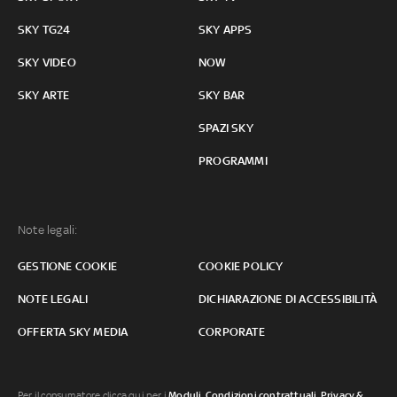
SKY TG24
SKY APPS
SKY VIDEO
NOW
SKY ARTE
SKY BAR
SPAZI SKY
PROGRAMMI
Note legali:
GESTIONE COOKIE
COOKIE POLICY
NOTE LEGALI
DICHIARAZIONE DI ACCESSIBILITÀ
OFFERTA SKY MEDIA
CORPORATE
Per il consumatore clicca qui per i
Moduli, Condizioni contrattuali
,
Privacy &