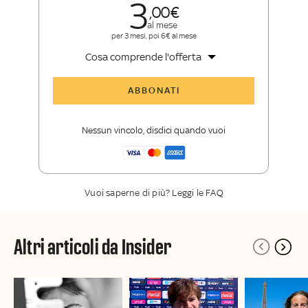
3
00
al mese
per 3 mesi, poi 6€ al mese
Cosa comprende l'offerta
Tutti gli articoli di Sky Sport Insider
ABBONATI
Opinioni, retroscena e storie
raccontate dalle grandi firme di Sky
Nessun vincolo, disdici quando vuoi
Sport
La newsletter esclusiva di Sky Sport
Insider
Vuoi saperne di più? Leggi le FAQ
Altri articoli da Insider