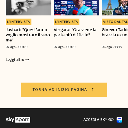
L'INTERVISTA
L'INTERVISTA
VISTO DAL TA
Jashari: "Quest'anno
Vergara: "Ora viene la
Ginevra Tadd
voglio mostrare il vero
parte più difficile"
braccia e cuo
me"
07 ago - 00:00
07 ago - 00:00
06 ago - 13:15
Leggi altro
TORNA AD INIZIO PAGINA
ACCEDI A SKY GO