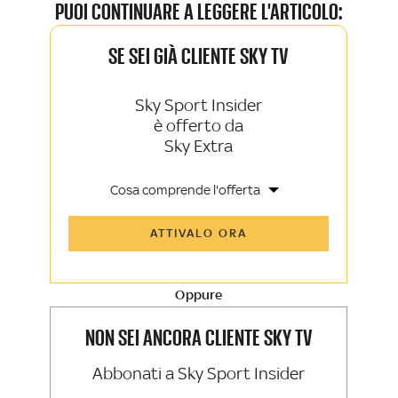
PUOI CONTINUARE A LEGGERE L'ARTICOLO:
SE SEI GIÀ CLIENTE SKY TV
Sky Sport Insider
è offerto da
Sky Extra
Cosa comprende l'offerta
Tutti gli articoli di Sky Sport Insider e
ATTIVALO ORA
Sky TG24 Insider
Opinioni, retroscena e storie
raccontate dalle grandi firme di Sky
Sport e Sky TG24
Oppure
La newsletter esclusiva di Sky Sport
Insider e Sky TG24 Insider
NON SEI ANCORA CLIENTE SKY TV
Abbonati a Sky Sport Insider