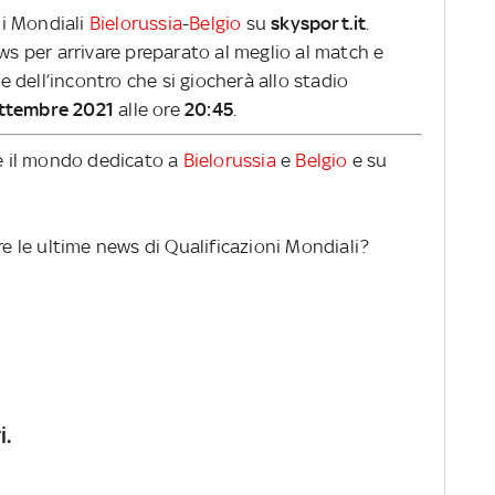
oni Mondiali
Bielorussia
-
Belgio
su
skysport.it
.
ews per arrivare preparato al meglio al match e
ve dell’incontro che si giocherà allo stadio
ettembre 2021
alle ore
20:45
.
re il mondo dedicato a
Bielorussia
e
Belgio
e su
re le ultime news di Qualificazioni Mondiali?
i.