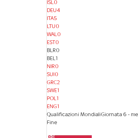
ISL
0
DEU
4
ITA
5
LTU
0
WAL
0
EST
0
BLR
0
BEL
1
NIR
0
SUI
0
GRC
2
SWE
1
POL
1
ENG
1
Qualificazioni Mondiali
Giornata 6 - me
Fine