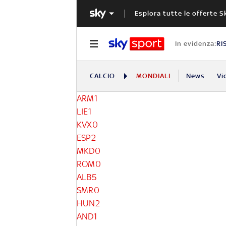
Esplora tutte le offerte S
In evidenza:
RI
CALCIO
MONDIALI
News
Vi
ARM
1
LIE
1
KVX
0
ESP
2
MKD
0
ROM
0
ALB
5
SMR
0
HUN
2
AND
1