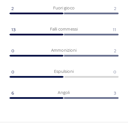
Fuori gioco
2
2
Falli commessi
13
11
Ammonizioni
0
2
Espulsioni
0
0
Angoli
6
3