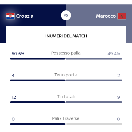
Croazia
Marocco
VS
I NUMERI DEL MATCH
Possesso palla
50.6%
49.4%
Tiri in porta
4
2
Tiri totali
12
9
Pali / Traverse
0
0