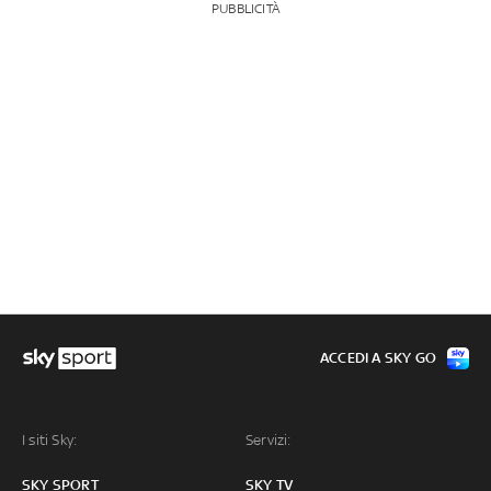
PUBBLICITÀ
ACCEDI A SKY GO
I siti Sky:
Servizi:
SKY SPORT
SKY TV