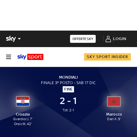
LOGIN
OFFERTE SKY
SKY SPORT INSIDER
MONDIALI
FINALE 3° POSTO - SAB 17 DIC
FINE
2 - 1
Tot: 2-1
Croazia
Marocco
Gvardiol J. 7'
Dari A. 9'
Orsic M. 42'